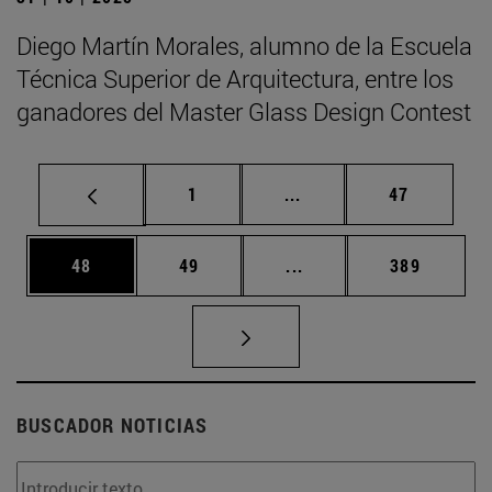
Diego Martín Morales, alumno de la Escuela
Técnica Superior de Arquitectura, entre los
ganadores del Master Glass Design Contest
Página
Páginas intermedias Us
Página
1
...
47
Página
Página
Páginas intermedias U
Página
48
49
...
389
BUSCADOR NOTICIAS