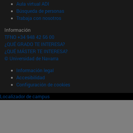
(abre en nueva ventana)
Aula virtual ADI
(abre en nueva ventana)
Búsqueda de personas
(abre en nueva ventana)
Trabaja con nosotros
Información
TFNO +34 948 42 56 00
¿QUÉ GRADO TE INTERESA?
¿QUÉ MÁSTER TE INTERESA?
© Universidad de Navarra
Información legal
Accesibilidad
Configuración de cookies
Localizador de campus