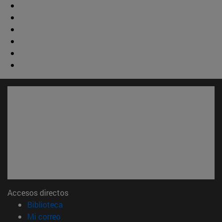
Accesos directos
(abre en nueva ventana)
Biblioteca
(abre en nueva ventana)
Mi correo