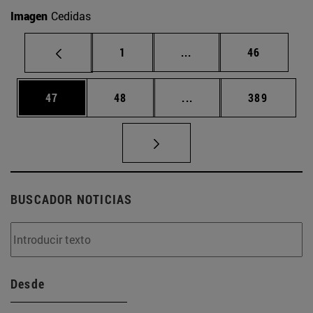
Imagen
Cedidas
Página
Páginas intermedias Us
Página
1
...
46
Página
Página
Páginas intermedias U
Página
47
48
...
389
BUSCADOR NOTICIAS
Desde