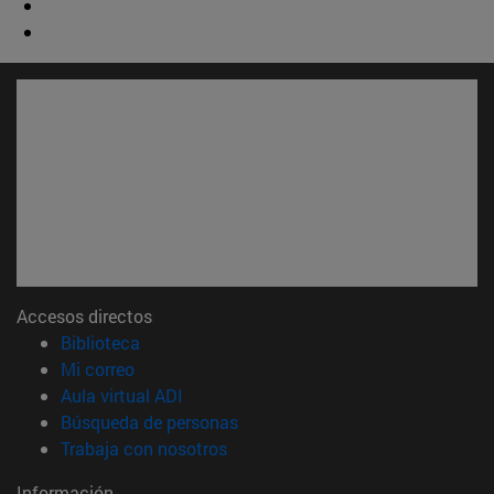
Accesos directos
(abre en nueva ventana)
Biblioteca
(abre en nueva ventana)
Mi correo
(abre en nueva ventana)
Aula virtual ADI
(abre en nueva ventana)
Búsqueda de personas
(abre en nueva ventana)
Trabaja con nosotros
Información