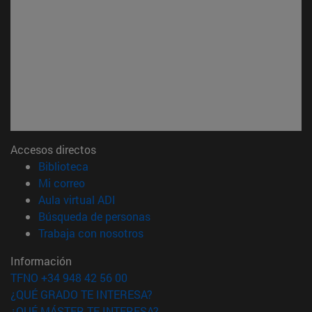
Accesos directos
(abre en nueva ventana)
Biblioteca
(abre en nueva ventana)
Mi correo
(abre en nueva ventana)
Aula virtual ADI
(abre en nueva ventana)
Búsqueda de personas
(abre en nueva ventana)
Trabaja con nosotros
Información
TFNO +34 948 42 56 00
¿QUÉ GRADO TE INTERESA?
¿QUÉ MÁSTER TE INTERESA?