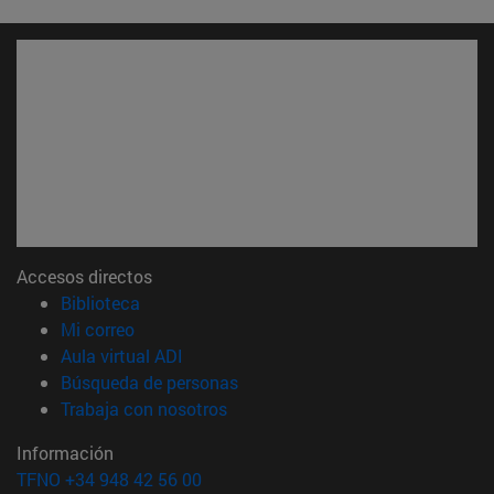
Accesos directos
(abre en nueva ventana)
Biblioteca
(abre en nueva ventana)
Mi correo
(abre en nueva ventana)
Aula virtual ADI
(abre en nueva ventana)
Búsqueda de personas
(abre en nueva ventana)
Trabaja con nosotros
Información
TFNO +34 948 42 56 00