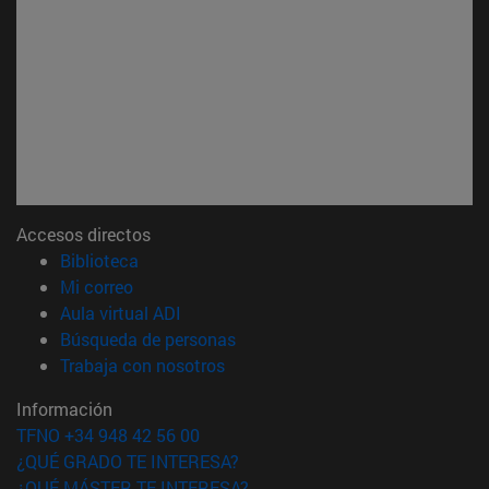
Accesos directos
(abre en nueva ventana)
Biblioteca
(abre en nueva ventana)
Mi correo
(abre en nueva ventana)
Aula virtual ADI
(abre en nueva ventana)
Búsqueda de personas
(abre en nueva ventana)
Trabaja con nosotros
Información
TFNO +34 948 42 56 00
¿QUÉ GRADO TE INTERESA?
¿QUÉ MÁSTER TE INTERESA?