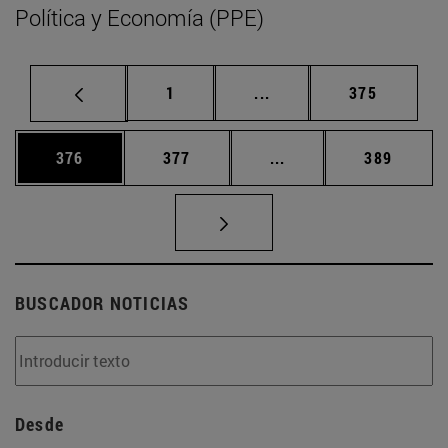
Política y Economía (PPE)
Página
Páginas intermedias Us
Página
1
...
375
Página
Página
Páginas intermedias 
Página
376
377
...
389
BUSCADOR NOTICIAS
Desde