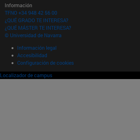
Información
TFNO +34 948 42 56 00
¿QUÉ GRADO TE INTERESA?
¿QUÉ MÁSTER TE INTERESA?
© Universidad de Navarra
Información legal
Accesibilidad
Configuración de cookies
Localizador de campus