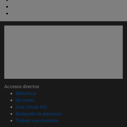
Accesos directos
(abre en nueva ventana)
Biblioteca
(abre en nueva ventana)
Mi correo
(abre en nueva ventana)
Aula virtual ADI
(abre en nueva ventana)
Búsqueda de personas
(abre en nueva ventana)
Trabaja con nosotros