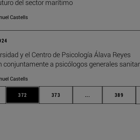
futuro del sector marítimo
uel Castells
2024
rsidad y el Centro de Psicología Álava Reyes
 conjuntamente a psicólogos generales sanitar
uel Castells
ias Use TAB para desplazarse.
a
Página
Página
Páginas intermedias 
Página
372
373
...
389