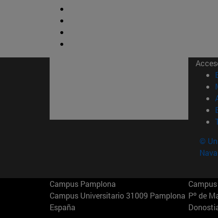
Acces
© Uni
Nava
Campus Pamplona
Campus 
Campus Universitario 31009 Pamplona
Pº de M
España
Donosti