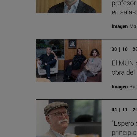
profesor
en salas
Imagen
Man
30 | 10 | 
El MUN p
obra del 
Imagen
Raq
04 | 11 | 
“Espero 
principi