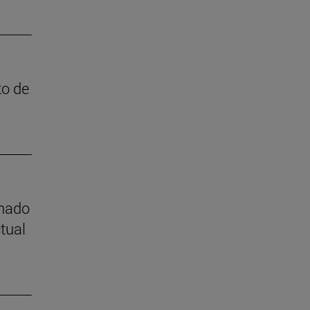
to de
mnado
tual