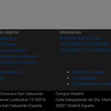
os directos
Información
(abre en nueva ventana)
Biblioteca
TFNO +34 948 42 56 00
(abre en nueva ventana)
Mi correo
¿QUÉ GRADO TE INTERESA?
(abre en nueva ventana)
Aula virtual ADI
¿QUÉ MÁSTER TE INTERESA
(abre en nueva ventana)
Búsqueda de personas
(abre en nueva ventana)
Trabaja con nosotros
versidad de
Información legal
rra
Accesibilidad
Configuración de coo
Donostia-San Sebastián
Campus Madrid
anuel Lardizabal 13 20018
Calle Marquesado de Sta. Marta
a-San Sebastián España
28027 Madrid España