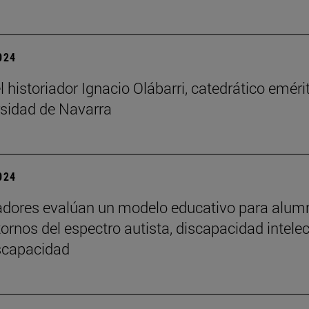
2024
l historiador Ignacio Olábarri, catedrático eméri
rsidad de Navarra
2024
adores evalúan un modelo educativo para alu
tornos del espectro autista, discapacidad intelec
iscapacidad