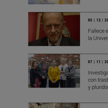
05 | 12 | 
Fallece e
la Unive
07 | 11 | 
Investig
con tras
y plurid