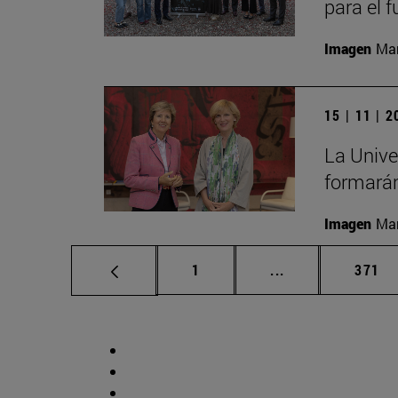
para el 
Imagen
Man
15 | 11 | 
La Unive
formarán
Imagen
Man
Página
Páginas intermed
Págin
1
...
371