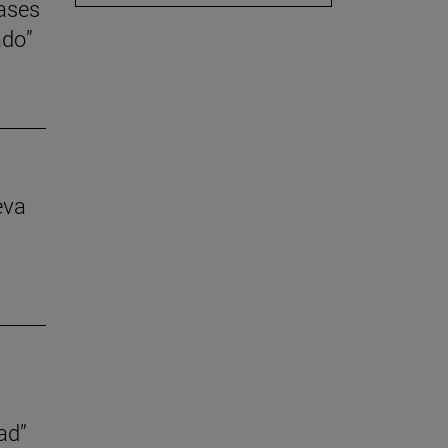
lases
ado”
eva
ad”