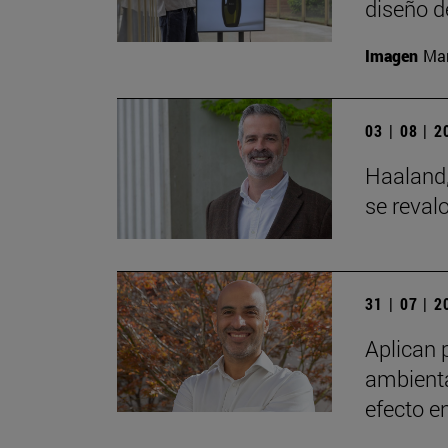
diseño d
Imagen
Man
03 | 08 | 
Haaland,
se reval
31 | 07 | 
Aplican 
ambienta
efecto e