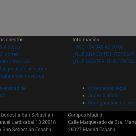
os directos
Información
(abre en nueva ventana)
Biblioteca
TFNO +34 948 42 56 00
(abre en nueva ventana)
Mi correo
¿QUÉ GRADO TE INTERESA?
(abre en nueva ventana)
Aula virtual ADI
¿QUÉ MÁSTER TE INTERESA
(abre en nueva ventana)
Búsqueda de personas
(abre en nueva ventana)
Trabaja con nosotros
versidad de
Información legal
rra
Accesibilidad
Configuración de coo
Donostia-San Sebastián
Campus Madrid
anuel Lardizabal 13 20018
Calle Marquesado de Sta. Marta
a-San Sebastián España
28027 Madrid España