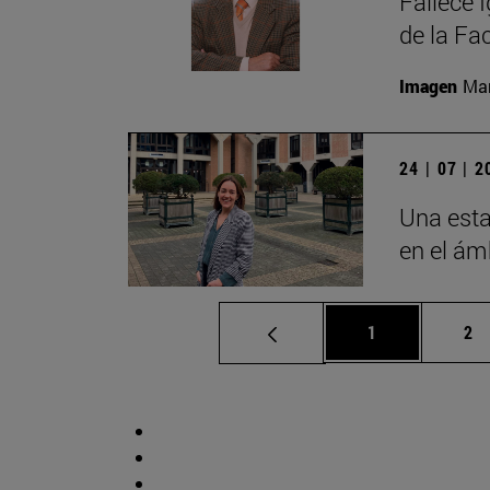
Fallece 
de la Fa
Imagen
Man
24 | 07 | 
Una esta
en el ámb
Página
Pá
1
2