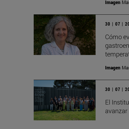
Imagen
Man
30 | 07 | 
Cómo evi
gastroent
tempera
Imagen
Man
30 | 07 | 
El Insti
avanzar 