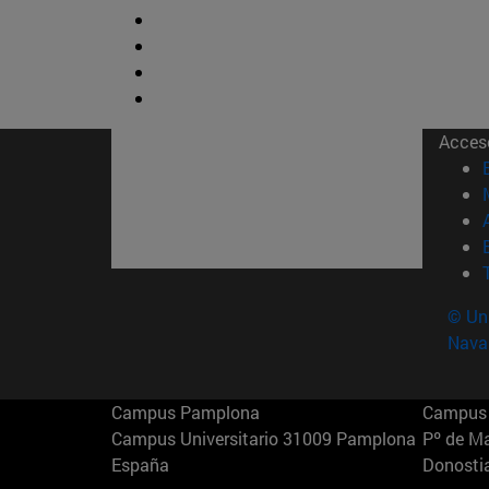
Acces
© Uni
Nava
Campus Pamplona
Campus 
Campus Universitario 31009 Pamplona
Pº de M
España
Donosti