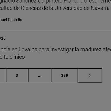
Ignacio Sánchez-Carpintero Plano, profesor emé
cultad de Ciencias de la Universidad de Navarra
uel Castells
2026
ncia en Lovaina para investigar la madurez afe
ito clínico
gina
Página
Páginas intermedias Use TAB para de
Página
3
...
389