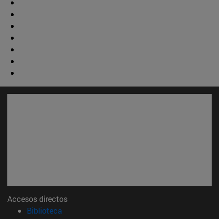
Accesos directos
(abre en nueva ventana)
Biblioteca