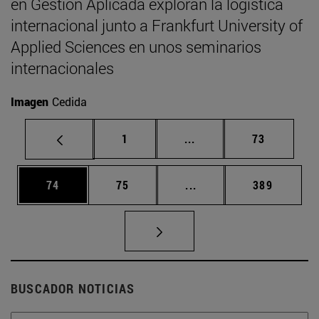
en Gestión Aplicada exploran la logística
internacional junto a Frankfurt University of
Applied Sciences en unos seminarios
internacionales
Imagen
Cedida
Página
Páginas intermedias Us
Página
1
...
73
Página
Página
Páginas intermedias U
Página
74
75
...
389
BUSCADOR NOTICIAS