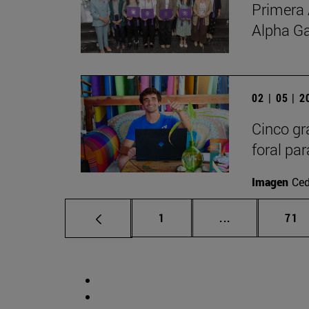
Primera 
Alpha G
02 | 05 | 
Cinco gr
foral par
Imagen
Ced
Página
Páginas interm
Pág
1
...
71