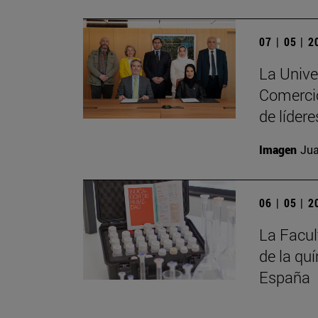
07 | 05 | 
La Unive
Comercio
de líder
Imagen
Jua
06 | 05 | 
La Facul
de la qu
España