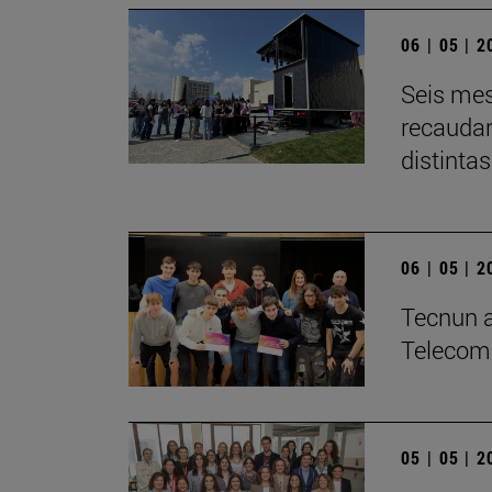
06 | 05 | 
Seis mes
recaudar
distintas
06 | 05 | 
­Tecnun a
Telecom
05 | 05 | 