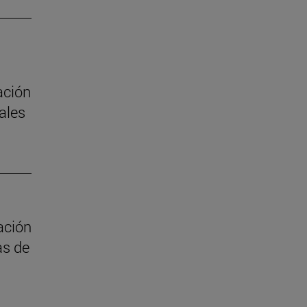
ación
ales
ación
as de