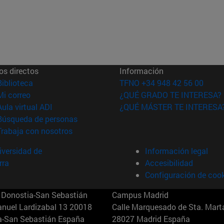
os directos
Información
(abre en nueva ventana)
Biblioteca
TFNO +34 948 42 56 00
(abre en nueva ventana)
Mi correo
¿QUÉ GRADO TE INTERESA?
(abre en nueva ventana)
Aula virtual ADI
¿QUÉ MÁSTER TE INTERESA
(abre en nueva ventana)
Búsqueda de personas
(abre en nueva ventana)
Trabaja con nosotros
versidad de
Información legal
rra
Accesibilidad
Configuración de coo
Donostia-San Sebastián
Campus Madrid
anuel Lardizabal 13 20018
Calle Marquesado de Sta. Marta
a-San Sebastián España
28027 Madrid España