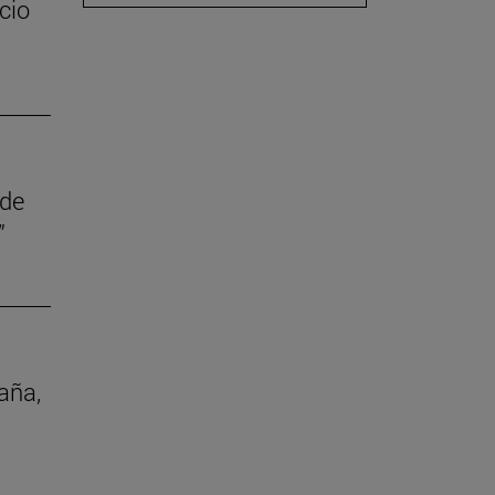
cio
 de
”
aña,