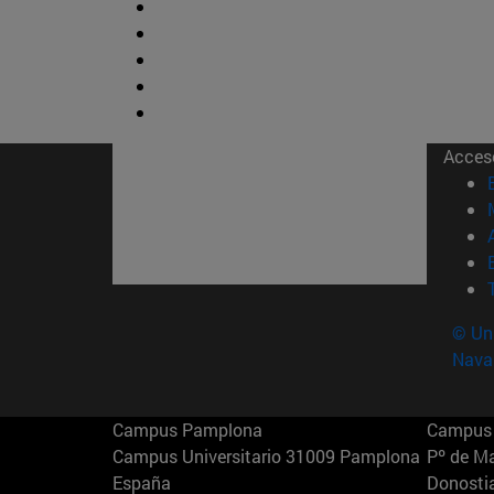
Acces
© Uni
Nava
Campus Pamplona
Campus 
Campus Universitario 31009 Pamplona
Pº de M
España
Donosti