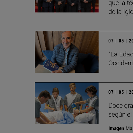
que la t
de la Igl
07 | 05 | 
“La Edad
Occident
07 | 05 | 
Doce gra
según el 
Imagen
Man