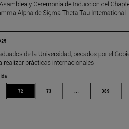
Asamblea y Ceremonia de Inducción del Chapt
amma Alpha de Sigma Theta Tau International
2025
aduados de la Universidad, becados por el Gobi
a realizar prácticas internacionales
ida
edias Use TAB para desplazarse.
ina
Página
Página
Páginas intermedias Us
Página
72
73
...
389