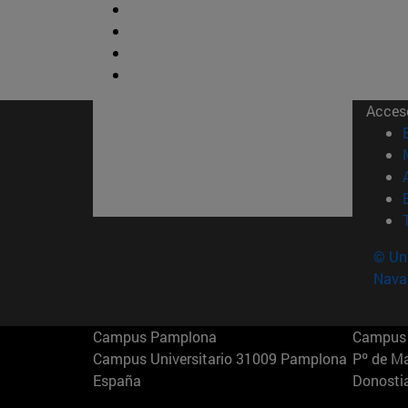
Acces
© Uni
Nava
Campus Pamplona
Campus 
Campus Universitario 31009 Pamplona
Pº de M
España
Donosti