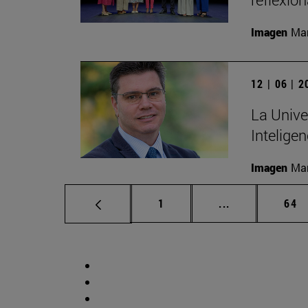
Imagen
Man
12 | 06 | 
La Unive
Inteligen
Imagen
Man
Página
Páginas interm
Pág
1
...
64