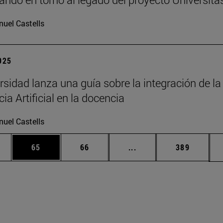
uel Castells
2025
rsidad lanza una guía sobre la integración de la
cia Artificial en la docencia
uel Castells
edias Use TAB para desplazarse.
ina
Página
Página
Páginas intermedias Us
Página
65
66
...
389