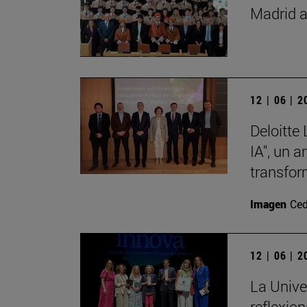
Madrid a
12 | 06 | 
Deloitte
IA", un 
transfor
Imagen
Ced
12 | 06 | 
La Unive
reflexio