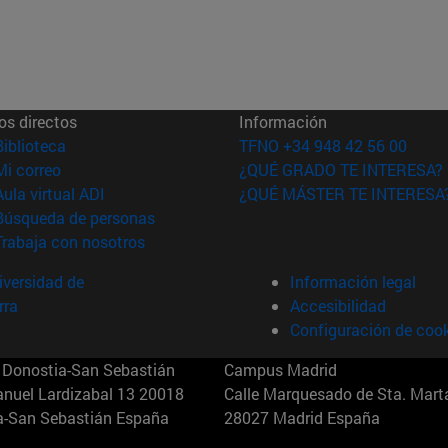
os directos
Información
(abre en nueva ventana)
Biblioteca
TFNO +34 948 42 56 00
(abre en nueva ventana)
Mi correo
¿QUÉ GRADO TE INTERESA?
(abre en nueva ventana)
Aula virtual ADI
¿QUÉ MÁSTER TE INTERESA
(abre en nueva ventana)
Búsqueda de personas
(abre en nueva ventana)
Trabaja con nosotros
versidad de
Información legal
rra
Accesibilidad
Configuración de coo
Donostia-San Sebastián
Campus Madrid
anuel Lardizabal 13 20018
Calle Marquesado de Sta. Marta
a-San Sebastián España
28027 Madrid España