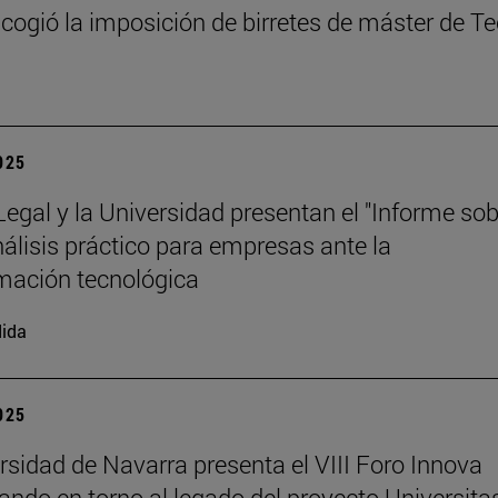
cogió la imposición de birretes de máster de T
2025
 Legal y la Universidad presentan el "Informe so
análisis práctico para empresas ante la
mación tecnológica
ida
2025
rsidad de Navarra presenta el VIII Foro Innova
nando en torno al legado del proyecto Universita