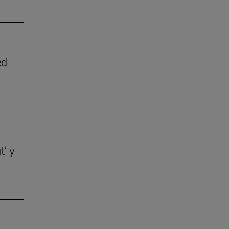
ed
t’ y