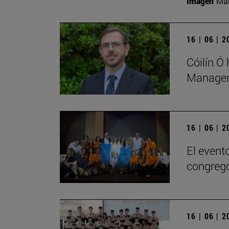
Imagen
Man
16 | 06 | 
Cóilín Ó
Managem
16 | 06 | 
El evento
congregó
16 | 06 | 