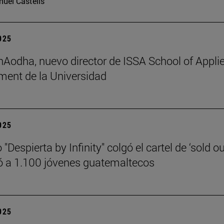
uel Castells
2025
 hAodha, nuevo director de ISSA School of Appli
ent de la Universidad
2025
 "Despierta by Infinity" colgó el cartel de ‘sold ou
 a 1.100 jóvenes guatemaltecos
2025