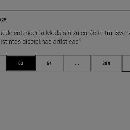
2025
uede entender la Moda sin su carácter transvers
istintas disciplinas artísticas”
edias Use TAB para desplazarse.
ina
Página
Página
Páginas intermedias Us
Página
63
64
...
389