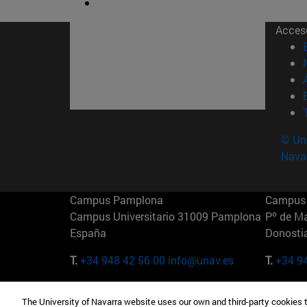
Acces
© Uni
Nava
Campus Pamplona
Campus 
Campus Universitario 31009 Pamplona
Pº de M
España
Donosti
T.
+34 948 42 56 00
info@unav.es
T.
+34 9
Campus Madrid (IESE)
Campus 
The University of Navarra website uses our own and third-party cookies 
Camino del Cerro Águila 3 28023
165 W 5