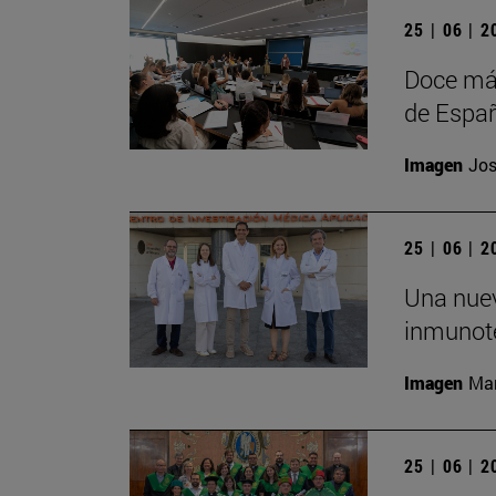
25 | 06 | 
Doce más
de Españ
Imagen
Jos
25 | 06 | 
Una nuev
inmunote
Imagen
Man
25 | 06 | 