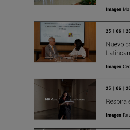
Imagen
Man
25 | 06 | 
Nuevo co
Latinoam
Imagen
Ced
25 | 06 | 
Respira e
Imagen
Rau