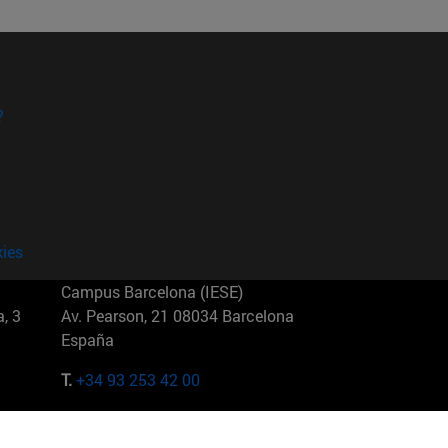
?
kies
Campus Barcelona (IESE)
, 3
Av. Pearson, 21 08034 Barcelona
España
T.
+34 93 253 42 00
Campus Sao Paulo (IESE)
5
Rua Martiniano de Carvalho, 573