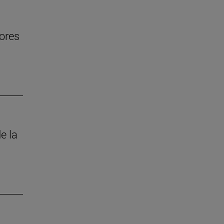
jores
e la