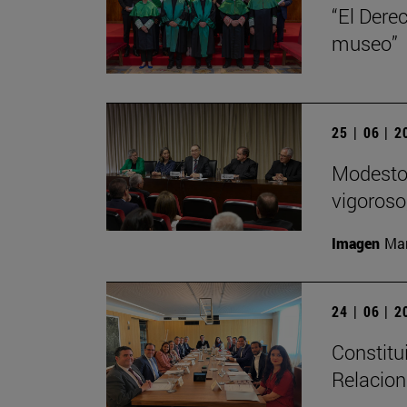
“El Dere
museo”
25 | 06 | 
Modesto 
vigoroso,
Imagen
Man
24 | 06 | 
Constitu
Relacion