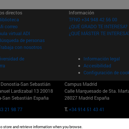
os directos
Información
(abre en nueva ventana)
Biblioteca
TFNO +34 948 42 56 00
(abre en nueva ventana)
Mi correo
¿QUÉ GRADO TE INTERESA?
(abre en nueva ventana)
Aula virtual ADI
¿QUÉ MÁSTER TE INTERESA
(abre en nueva ventana)
Búsqueda de personas
(abre en nueva ventana)
Trabaja con nosotros
versidad de
Información legal
rra
Accesibilidad
Configuración de coo
Donostia-San Sebastián
Campus Madrid
anuel Lardizabal 13 20018
Calle Marquesado de Sta. Marta
a-San Sebastián España
28027 Madrid España
43 21 98 77
T.
+34 914 51 43 41
Nueva York (IESE)
Campus Munich (IESE)
to store and retrieve information when you browse.
7th St 10019-2201 Nueva York
Maria-Theresia-Straße 15 8167