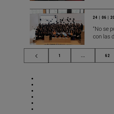
24 | 06 | 
“No se p
con las d
Página
Páginas interm
Pág
1
...
62