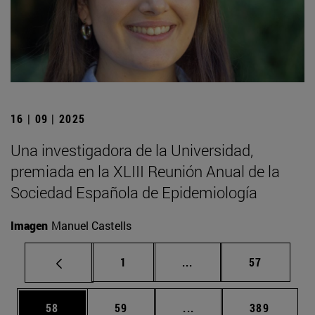
16 | 09 | 2025
Una investigadora de la Universidad,
premiada en la XLIII Reunión Anual de la
Sociedad Española de Epidemiología
Imagen
Manuel Castells
Página
Páginas intermedias Us
Página
1
...
57
Página
Página
Páginas intermedias U
Página
58
59
...
389