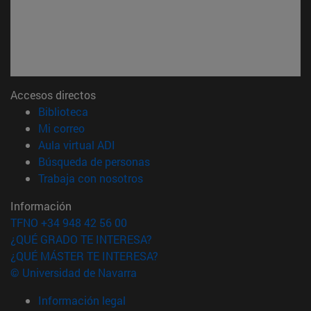
Accesos directos
(abre en nueva ventana)
Biblioteca
(abre en nueva ventana)
Mi correo
(abre en nueva ventana)
Aula virtual ADI
(abre en nueva ventana)
Búsqueda de personas
(abre en nueva ventana)
Trabaja con nosotros
Información
TFNO +34 948 42 56 00
¿QUÉ GRADO TE INTERESA?
¿QUÉ MÁSTER TE INTERESA?
© Universidad de Navarra
Información legal