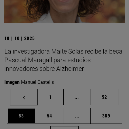
10 | 10 | 2025
La investigadora Maite Solas recibe la beca
Pascual Maragall para estudios
innovadores sobre Alzheimer
Imagen
Manuel Castells
Página
Páginas intermedias Us
Página
1
...
52
Página
Página
Páginas intermedias U
Página
53
54
...
389