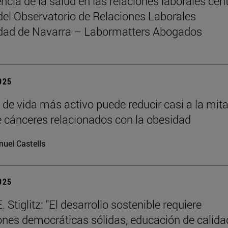
ncia de la salud en las relaciones laborales cent
del Observatorio de Relaciones Laborales
idad de Navarra – Labormatters Abogados
2025
o de vida más activo puede reducir casi a la mita
e cánceres relacionados con la obesidad
uel Castells
2025
 Stiglitz: "El desarrollo sostenible requiere
iones democráticas sólidas, educación de calida