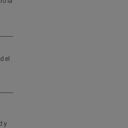
ró la
d el
d y