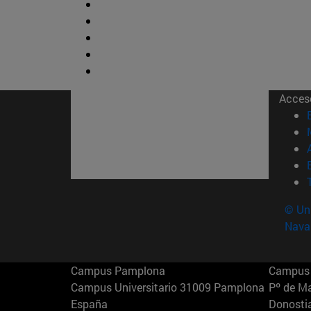
Acces
© Uni
Nava
Campus Pamplona
Campus 
Campus Universitario 31009 Pamplona
Pº de M
España
Donosti