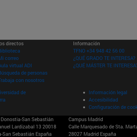
os directos
Información
(abre en nueva ventana)
Biblioteca
TFNO +34 948 42 56 00
(abre en nueva ventana)
Mi correo
¿QUÉ GRADO TE INTERESA?
(abre en nueva ventana)
Aula virtual ADI
¿QUÉ MÁSTER TE INTERESA
(abre en nueva ventana)
Búsqueda de personas
(abre en nueva ventana)
Trabaja con nosotros
versidad de
Información legal
rra
Accesibilidad
Configuración de coo
Donostia-San Sebastián
Campus Madrid
anuel Lardizabal 13 20018
Calle Marquesado de Sta. Marta
a-San Sebastián España
28027 Madrid España