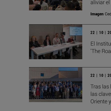
aliviar e
Imagen
Ced
22 | 10 | 
El Insti
'The Roa
22 | 10 | 
Tras las
las clav
Oriente 