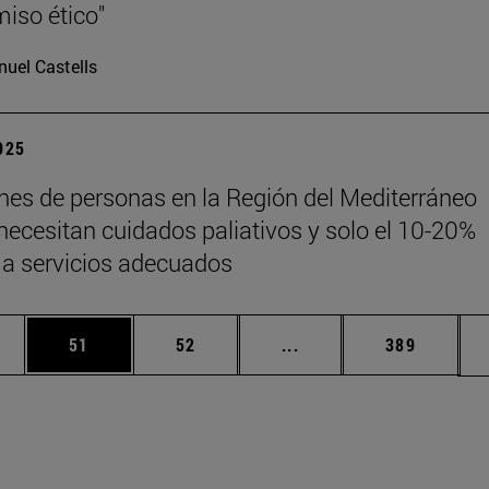
iso ético"
uel Castells
2025
ones de personas en la Región del Mediterráneo
 necesitan cuidados paliativos y solo el 10-20%
a servicios adecuados
edias Use TAB para desplazarse.
ina
Página
Página
Páginas intermedias Us
Página
51
52
...
389