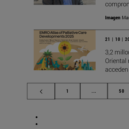
comprom
Imagen
Man
21 | 10 | 
3,2 mill
Oriental
acceden 
Página
Páginas interm
Pág
1
...
50