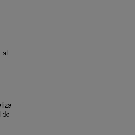
nal
aliza
l de