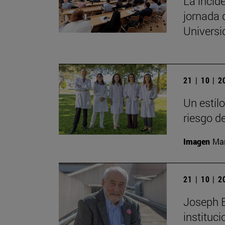
La incide
jornada 
Univers
21 | 10 | 
Un estil
riesgo d
Imagen
Man
21 | 10 | 
Joseph E.
instituc