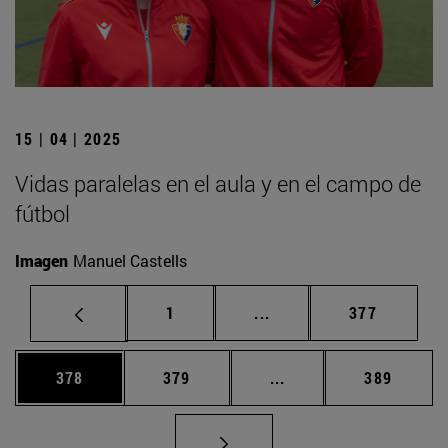
15 | 04 | 2025
Vidas paralelas en el aula y en el campo de
fútbol
Imagen
Manuel Castells
Página
Páginas intermedias Us
Página
1
...
377
Página
Página
Páginas intermedias 
Página
378
379
...
389