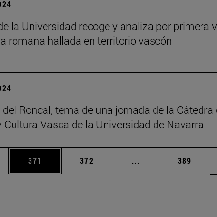
2024
 de la Universidad recoge y analiza por primera v
ia romana hallada en territorio vascón
2024
 del Roncal, tema de una jornada de la Cátedra
 Cultura Vasca de la Universidad de Navarra
ias Use TAB para desplazarse.
a
Página
Página
Páginas intermedias 
Página
371
372
...
389