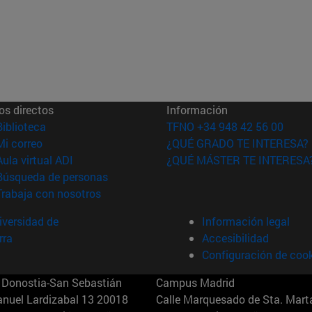
os directos
Información
(abre en nueva ventana)
Biblioteca
TFNO +34 948 42 56 00
(abre en nueva ventana)
Mi correo
¿QUÉ GRADO TE INTERESA?
(abre en nueva ventana)
Aula virtual ADI
¿QUÉ MÁSTER TE INTERESA
(abre en nueva ventana)
Búsqueda de personas
(abre en nueva ventana)
Trabaja con nosotros
versidad de
Información legal
rra
Accesibilidad
Configuración de coo
Donostia-San Sebastián
Campus Madrid
anuel Lardizabal 13 20018
Calle Marquesado de Sta. Marta