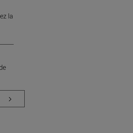
ez la
 de
Use TAB para desplazarse.