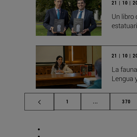
21 | 10 | 
Un libro
estatuar
21 | 10 | 
La fauna
Lengua y
Página
Páginas intermed
Págin
1
...
370