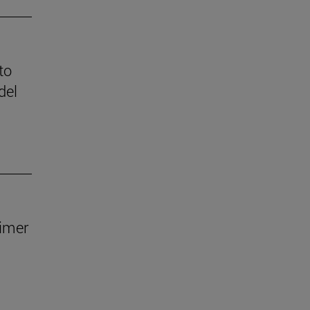
to
del
rimer