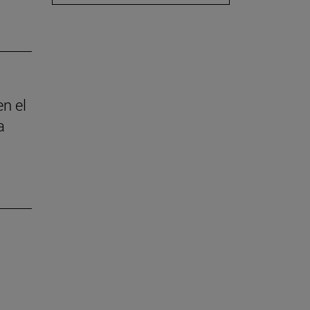
en el
a