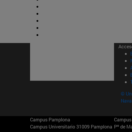
Acces
© Uni
Nava
Campus Pamplona
Campus 
Campus Universitario 31009 Pamplona
Pº de M