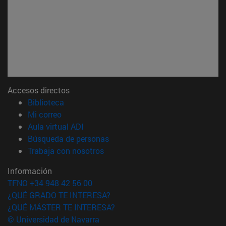
Accesos directos
(abre en nueva ventana)
Biblioteca
(abre en nueva ventana)
Mi correo
(abre en nueva ventana)
Aula virtual ADI
(abre en nueva ventana)
Búsqueda de personas
(abre en nueva ventana)
Trabaja con nosotros
Información
TFNO +34 948 42 56 00
¿QUÉ GRADO TE INTERESA?
¿QUÉ MÁSTER TE INTERESA?
© Universidad de Navarra