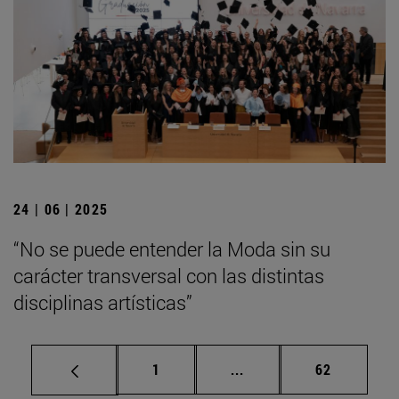
24 | 06 | 2025
“No se puede entender la Moda sin su
carácter transversal con las distintas
disciplinas artísticas”
Página
Páginas intermedias Us
Página
1
...
62