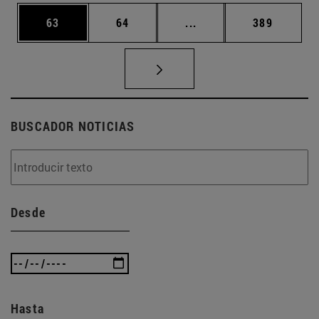
Página
Página
Páginas intermedias U
Página
63
64
...
389
BUSCADOR NOTICIAS
Desde
Hasta