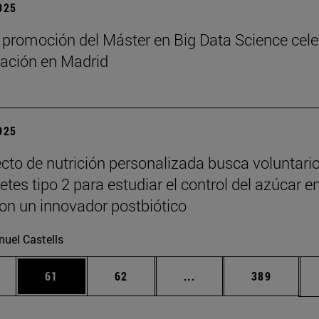
2025
 promoción del Máster en Big Data Science cel
ación en Madrid
2025
cto de nutrición personalizada busca voluntari
tes tipo 2 para estudiar el control del azúcar e
on un innovador postbiótico
uel Castells
edias Use TAB para desplazarse.
ina
Página
Página
Páginas intermedias Us
Página
61
62
...
389