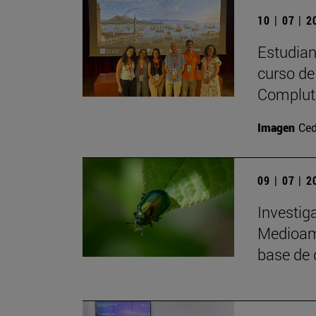
10 | 07 | 
Estudiant
curso de 
Complute
Imagen
Ced
09 | 07 | 
Investig
Medioamb
base de 