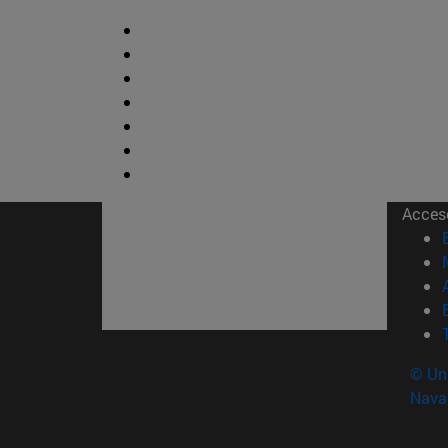
Acces
© Uni
Nava