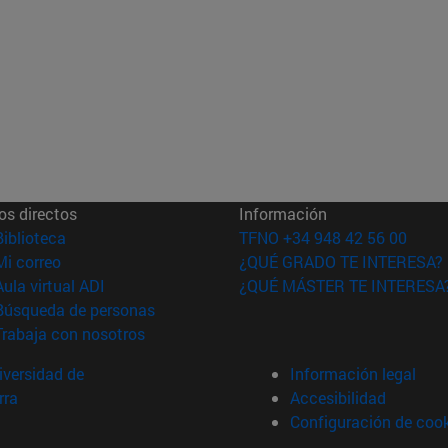
os directos
Información
(abre en nueva ventana)
Biblioteca
TFNO +34 948 42 56 00
(abre en nueva ventana)
Mi correo
¿QUÉ GRADO TE INTERESA?
(abre en nueva ventana)
Aula virtual ADI
¿QUÉ MÁSTER TE INTERESA
(abre en nueva ventana)
Búsqueda de personas
(abre en nueva ventana)
Trabaja con nosotros
versidad de
Información legal
rra
Accesibilidad
Configuración de coo