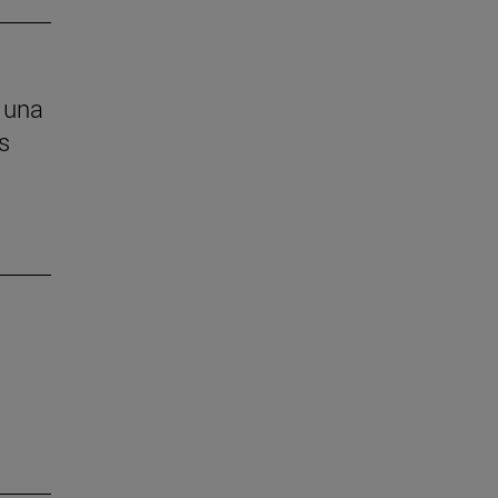
 una
s