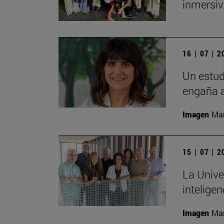
inmersiv
16 | 07 | 
Un estud
engaña a
Imagen
Man
15 | 07 | 
La Unive
inteligen
Imagen
Man