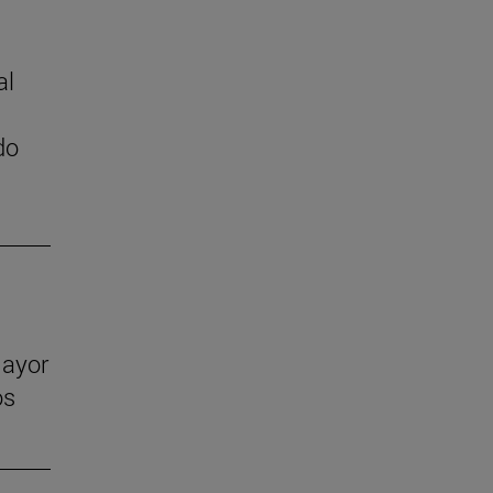
al
do
mayor
os