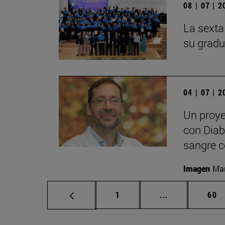
08 | 07 | 
La sexta
su gradu
04 | 07 | 
Un proye
con Diabe
sangre c
Imagen
Man
Página
Páginas interm
Pág
1
...
60