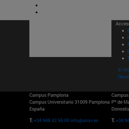
Acces
© Uni
Nava
Campus Pamplona
Campus 
Campus Universitario 31009 Pamplona
Pº de M
España
Donosti
T.
+34 948 42 56 00
info@unav.es
T.
+34 9