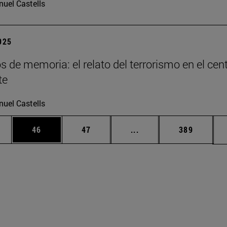
uel Castells
2025
os de memoria: el relato del terrorismo en el cen
te
uel Castells
edias Use TAB para desplazarse.
ina
Página
Página
Páginas intermedias Us
Página
46
47
...
389