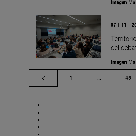
Imagen
Man
07 | 11 | 
Territori
del deba
Imagen
Man
Página
Páginas interm
Pág
1
...
45