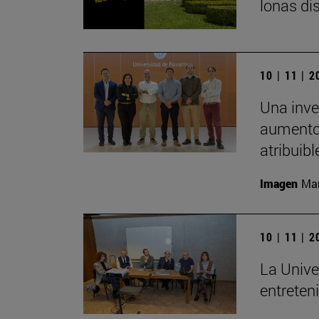
lonas di
10 | 11 | 
Una inve
aumento 
atribuibl
Imagen
Man
10 | 11 | 
La Unive
entreten