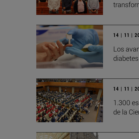
transfor
14 | 11 | 
Los avan
diabetes 
14 | 11 | 
1.300 es
de la Ci