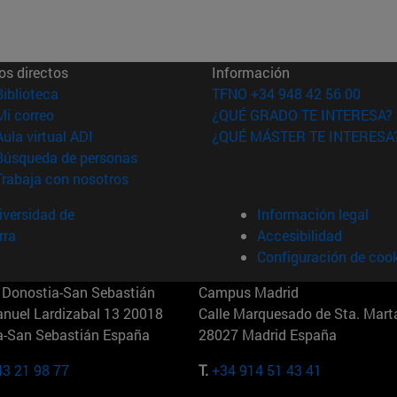
os directos
Información
(abre en nueva ventana)
Biblioteca
TFNO +34 948 42 56 00
(abre en nueva ventana)
Mi correo
¿QUÉ GRADO TE INTERESA?
(abre en nueva ventana)
Aula virtual ADI
¿QUÉ MÁSTER TE INTERESA
(abre en nueva ventana)
Búsqueda de personas
(abre en nueva ventana)
Trabaja con nosotros
versidad de
Información legal
rra
Accesibilidad
Configuración de coo
Donostia-San Sebastián
Campus Madrid
anuel Lardizabal 13 20018
Calle Marquesado de Sta. Marta
a-San Sebastián España
28027 Madrid España
43 21 98 77
T.
+34 914 51 43 41