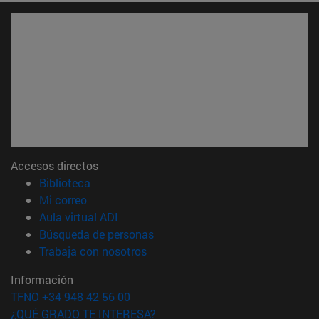
Accesos directos
(abre en nueva ventana)
Biblioteca
(abre en nueva ventana)
Mi correo
(abre en nueva ventana)
Aula virtual ADI
(abre en nueva ventana)
Búsqueda de personas
(abre en nueva ventana)
Trabaja con nosotros
Información
TFNO +34 948 42 56 00
¿QUÉ GRADO TE INTERESA?