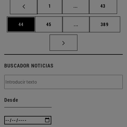
Página
Páginas intermedias Us
Página
1
...
43
Página
Página
Páginas intermedias U
Página
44
45
...
389
BUSCADOR NOTICIAS
Desde