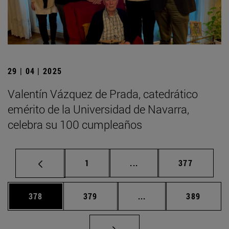
29 | 04 | 2025
Valentín Vázquez de Prada, catedrático
emérito de la Universidad de Navarra,
celebra su 100 cumpleaños
Página
Páginas intermedias Us
Página
1
...
377
Página
Página
Páginas intermedias 
Página
378
379
...
389