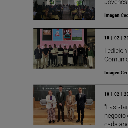
Jóvenes 
Imagen
Ced
10 | 02 | 
I edición
Comunic
Imagen
Ced
10 | 02 | 
"Las sta
negocio 
cada añ