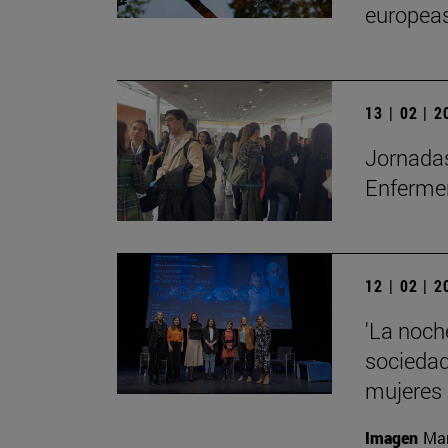
europea
13 | 02 | 
Jornadas
Enfermer
12 | 02 | 
'La noche
sociedad 
mujeres
Imagen
Man