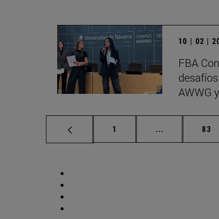
10 | 02 | 
FBA Cons
desafíos
AWWG y
Página
Páginas interm
Pág
1
...
83