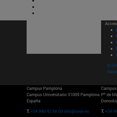
Acces
© Uni
Nava
Campus Pamplona
Campus 
Campus Universitario 31009 Pamplona
Pº de M
España
Donosti
T.
+34 948 42 56 00
info@unav.es
T.
+34 9