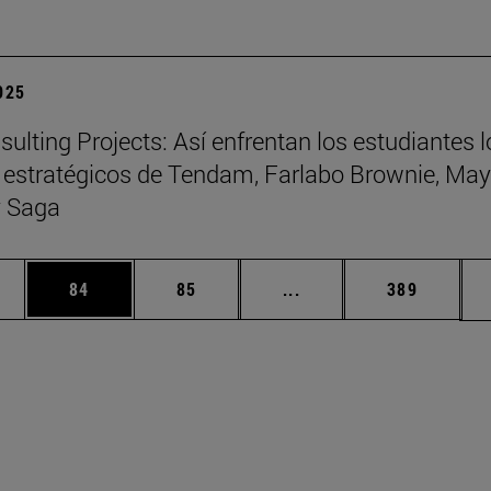
2025
ulting Projects: Así enfrentan los estudiantes l
 estratégicos de Tendam, Farlabo Brownie, May
 Saga
edias Use TAB para desplazarse.
ina
Página
Página
Páginas intermedias Us
Página
84
85
...
389