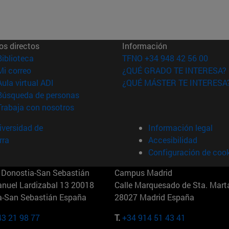
os directos
Información
(abre en nueva ventana)
Biblioteca
TFNO +34 948 42 56 00
(abre en nueva ventana)
Mi correo
¿QUÉ GRADO TE INTERESA?
(abre en nueva ventana)
Aula virtual ADI
¿QUÉ MÁSTER TE INTERESA
(abre en nueva ventana)
Búsqueda de personas
(abre en nueva ventana)
Trabaja con nosotros
versidad de
Información legal
rra
Accesibilidad
Configuración de coo
Donostia-San Sebastián
Campus Madrid
anuel Lardizabal 13 20018
Calle Marquesado de Sta. Marta
a-San Sebastián España
28027 Madrid España
43 21 98 77
T.
+34 914 51 43 41