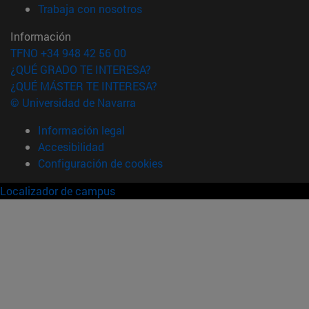
(abre en nueva ventana)
Trabaja con nosotros
Información
TFNO +34 948 42 56 00
¿QUÉ GRADO TE INTERESA?
¿QUÉ MÁSTER TE INTERESA?
© Universidad de Navarra
Información legal
Accesibilidad
Configuración de cookies
Localizador de campus