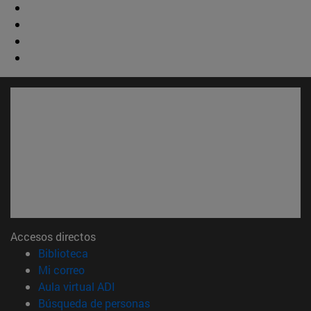
Accesos directos
(abre en nueva ventana)
Biblioteca
(abre en nueva ventana)
Mi correo
(abre en nueva ventana)
Aula virtual ADI
(abre en nueva ventana)
Búsqueda de personas