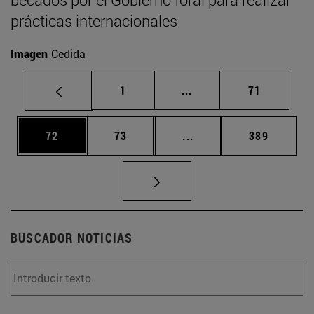
prácticas internacionales
Imagen
Cedida
Página
Páginas intermedias Us
Página
1
...
71
Página
Página
Páginas intermedias U
Página
72
73
...
389
BUSCADOR NOTICIAS