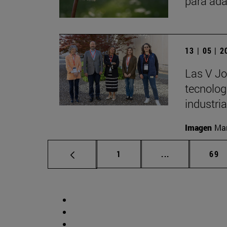
para ada
13 | 05 | 
Las V Jo
tecnologí
industria
Imagen
Man
Página
Páginas interm
Pág
1
...
69