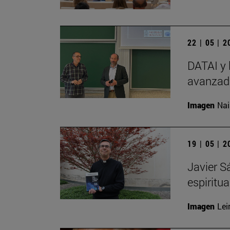
22 | 05 | 
DATAI y 
avanzada
Imagen
Nai
19 | 05 | 
Javier S
espiritu
Imagen
Lei