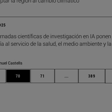
ptar la región al cambio climático
2025
rnadas científicas de investigación en IA ponen 
a al servicio de la salud, el medio ambiente y la
uel Castells
edias Use TAB para desplazarse.
ina
Página
Página
Páginas intermedias Us
Página
70
71
...
389