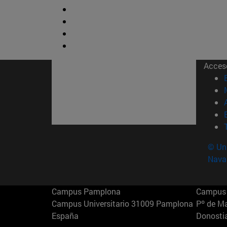
Acces
© Uni
Nava
Campus Pamplona
Campus 
Campus Universitario 31009 Pamplona
Pº de M
España
Donosti