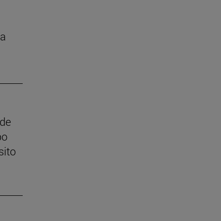
la
 de
po
sito