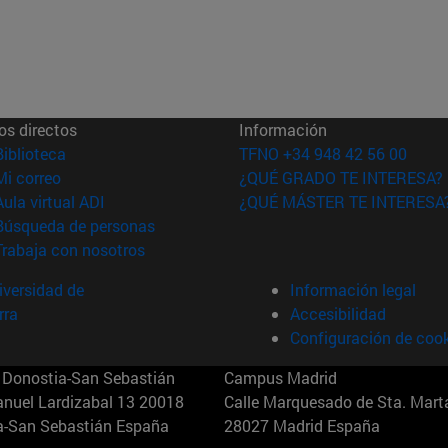
os directos
Información
(abre en nueva ventana)
Biblioteca
TFNO +34 948 42 56 00
(abre en nueva ventana)
Mi correo
¿QUÉ GRADO TE INTERESA?
(abre en nueva ventana)
Aula virtual ADI
¿QUÉ MÁSTER TE INTERESA
(abre en nueva ventana)
Búsqueda de personas
(abre en nueva ventana)
Trabaja con nosotros
versidad de
Información legal
rra
Accesibilidad
Configuración de coo
Donostia-San Sebastián
Campus Madrid
anuel Lardizabal 13 20018
Calle Marquesado de Sta. Marta
a-San Sebastián España
28027 Madrid España