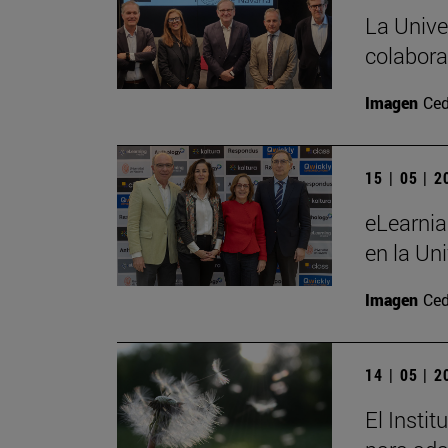
La Unive
colabora
Imagen
Ced
15 | 05 | 
eLearnia
en la Un
Imagen
Ced
14 | 05 | 
El Insti