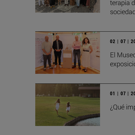
terapia 
sociedad
02 | 07 | 
El Museo
exposici
01 | 07 | 
¿Qué imp