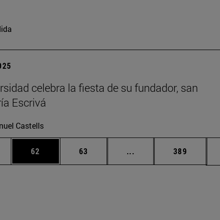
ida
2025
rsidad celebra la fiesta de su fundador, san
ía Escrivá
uel Castells
edias Use TAB para desplazarse.
ina
Página
Página
Páginas intermedias Us
Página
62
63
...
389