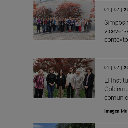
01 | 07 | 
Simposio
viceversa
contexto
01 | 07 | 
El Insti
Gobierno
comunica
Imagen
Mar