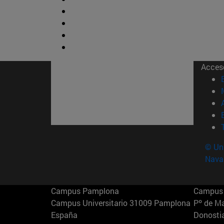
Acces
© Uni
Nava
Campus Pamplona
Campus 
Campus Universitario 31009 Pamplona
Pº de M
España
Donosti