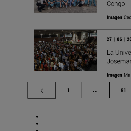
Congo
Imagen
Ced
27 | 06 | 
La Unive
Josemar
Imagen
Man
Página
Páginas interm
Pág
1
...
61