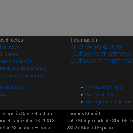
os directos
Información
(abre en nueva ventana)
Biblioteca
TFNO +34 948 42 56 00
(abre en nueva ventana)
Mi correo
¿QUÉ GRADO TE INTERESA?
(abre en nueva ventana)
Aula virtual ADI
¿QUÉ MÁSTER TE INTERESA
(abre en nueva ventana)
Búsqueda de personas
(abre en nueva ventana)
Trabaja con nosotros
versidad de
Información legal
rra
Accesibilidad
Configuración de coo
Donostia-San Sebastián
Campus Madrid
anuel Lardizabal 13 20018
Calle Marquesado de Sta. Marta
a-San Sebastián España
28027 Madrid España