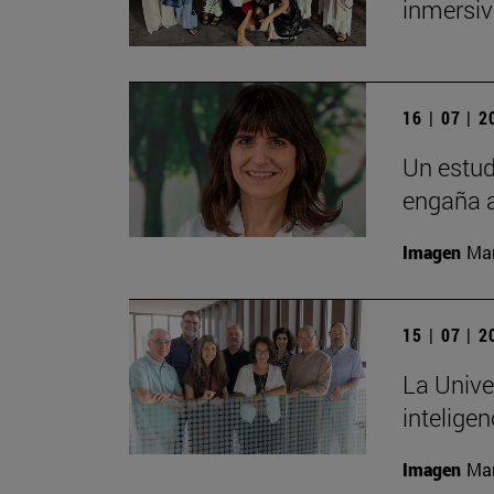
inmersiv
16 | 07 | 
Un estud
engaña a
Imagen
Man
15 | 07 | 
La Unive
inteligen
Imagen
Man