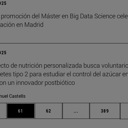
2025
 promoción del Máster en Big Data Science cel
ación en Madrid
2025
cto de nutrición personalizada busca voluntari
tes tipo 2 para estudiar el control del azúcar e
on un innovador postbiótico
uel Castells
edias Use TAB para desplazarse.
ina
Página
Página
Páginas intermedias Us
Página
61
62
...
389