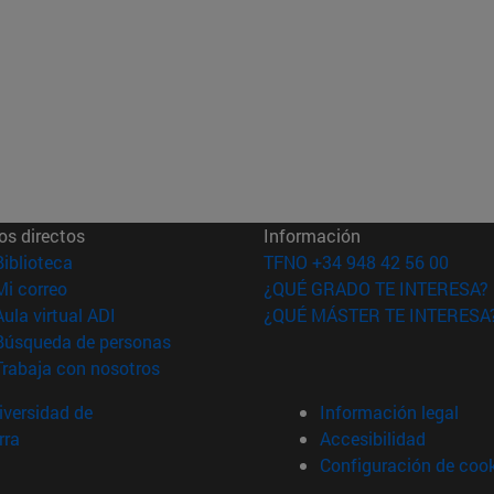
os directos
Información
(abre en nueva ventana)
Biblioteca
TFNO +34 948 42 56 00
(abre en nueva ventana)
Mi correo
¿QUÉ GRADO TE INTERESA?
(abre en nueva ventana)
Aula virtual ADI
¿QUÉ MÁSTER TE INTERESA
(abre en nueva ventana)
Búsqueda de personas
(abre en nueva ventana)
Trabaja con nosotros
versidad de
Información legal
rra
Accesibilidad
Configuración de coo