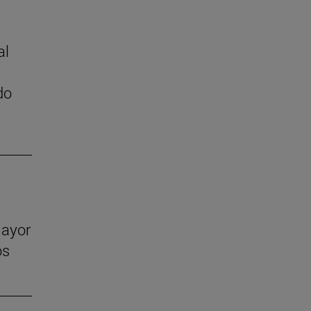
al
do
mayor
os