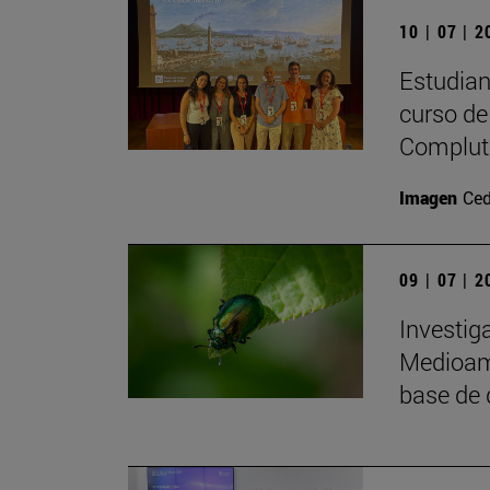
10 | 07 | 
Estudiant
curso de 
Complute
Imagen
Ced
09 | 07 | 
Investig
Medioamb
base de 