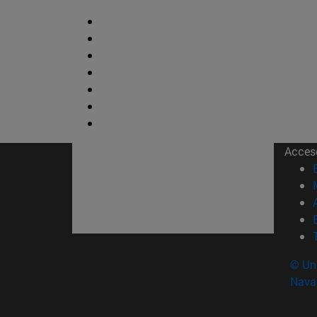
Acces
© Uni
Nava