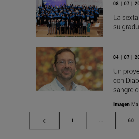
08 | 07 | 
La sexta
su gradu
04 | 07 | 
Un proye
con Diabe
sangre c
Imagen
Man
Página
Páginas interm
Pág
1
...
60