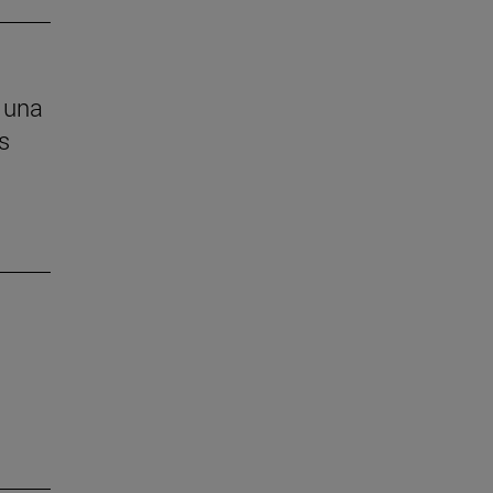
 una
s