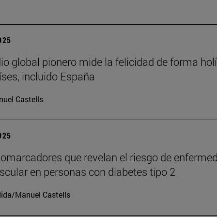
2025
io global pionero mide la felicidad de forma holí
íses, incluido España
uel Castells
2025
iomarcadores que revelan el riesgo de enferme
scular en personas con diabetes tipo 2
ida/Manuel Castells