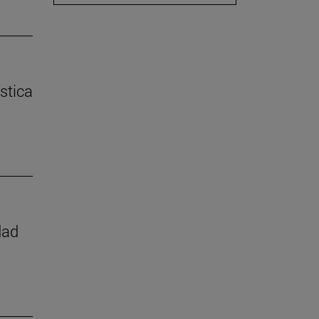
stica
dad