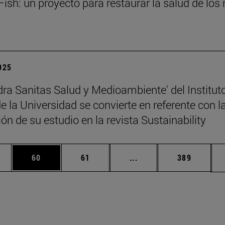
ish: un proyecto para restaurar la salud de los 
2025
dra Sanitas Salud y Medioambiente' del Institut
 la Universidad se convierte en referente con l
ón de su estudio en la revista Sustainability
edias Use TAB para desplazarse.
ina
Página
Página
Páginas intermedias Us
Página
60
61
...
389