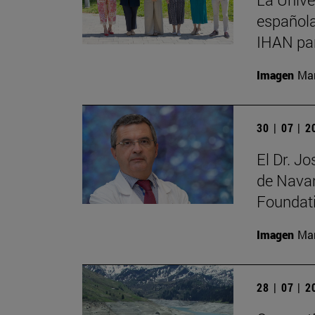
española
IHAN par
Imagen
Man
30 | 07 | 
El Dr. J
de Navar
Foundat
Imagen
Man
28 | 07 | 