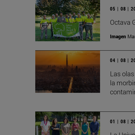
05 | 08 | 
Octava G
Imagen
Man
04 | 08 | 
Las olas
la morbi
contamin
01 | 08 | 
La Unive