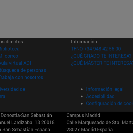
os directos
Información
(abre en nueva ventana)
Biblioteca
TFNO +34 948 42 56 00
(abre en nueva ventana)
Mi correo
¿QUÉ GRADO TE INTERESA?
(abre en nueva ventana)
Aula virtual ADI
¿QUÉ MÁSTER TE INTERESA
(abre en nueva ventana)
Búsqueda de personas
(abre en nueva ventana)
Trabaja con nosotros
versidad de
Información legal
rra
Accesibilidad
Configuración de coo
Donostia-San Sebastián
Campus Madrid
anuel Lardizabal 13 20018
Calle Marquesado de Sta. Marta
a-San Sebastián España
28027 Madrid España