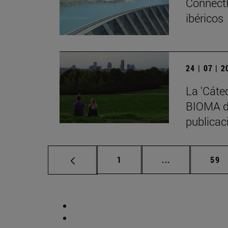
ConnectF
ibéricos
24 | 07 | 
La 'Cáte
BIOMA de
publicaci
Página
Páginas interm
Pág
1
...
59