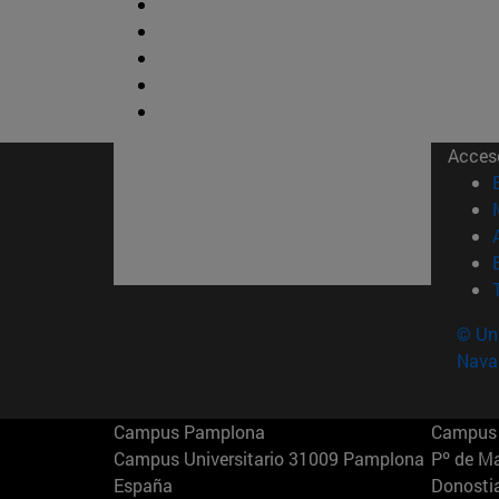
Acces
© Uni
Nava
Campus Pamplona
Campus 
Campus Universitario 31009 Pamplona
Pº de M
España
Donosti