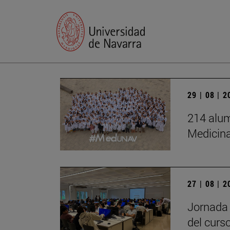
29 | 08 | 
214 alum
Medicin
27 | 08 | 
Jornada 
del curs