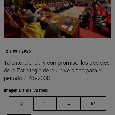
12 | 09 | 2025
Talento, ciencia y compromiso: los tres ejes
de la Estrategia de la Universidad para el
periodo 2025-2030
Imagen
Manuel Castells
Página
Páginas intermedias Us
Página
1
...
57