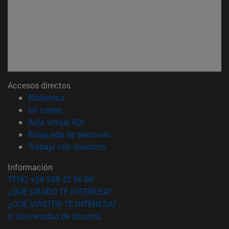
Accesos directos
(abre en nueva ventana)
Biblioteca
(abre en nueva ventana)
Mi correo
(abre en nueva ventana)
Aula virtual ADI
(abre en nueva ventana)
Búsqueda de personas
(abre en nueva ventana)
Trabaja con nosotros
Información
TFNO +34 948 42 56 00
¿QUÉ GRADO TE INTERESA?
¿QUÉ MÁSTER TE INTERESA?
© Universidad de Navarra