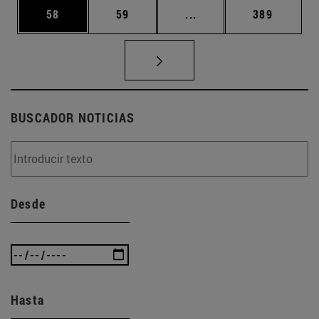
Página
Página
Páginas intermedias U
Página
58
59
...
389
BUSCADOR NOTICIAS
Desde
Hasta