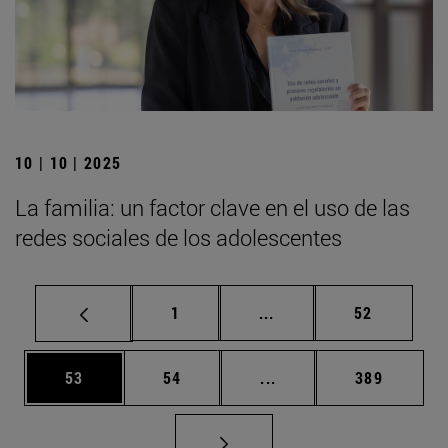
10 | 10 | 2025
La familia: un factor clave en el uso de las
redes sociales de los adolescentes
Página
Páginas intermedias Us
Página
1
...
52
Página
Página
Páginas intermedias U
Página
53
54
...
389