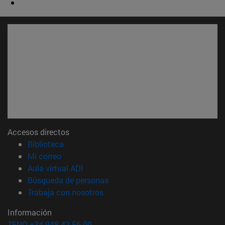
Accesos directos
(abre en nueva ventana)
Biblioteca
(abre en nueva ventana)
Mi correo
(abre en nueva ventana)
Aula virtual ADI
(abre en nueva ventana)
Búsqueda de personas
(abre en nueva ventana)
Trabaja con nosotros
Información
TFNO +34 948 42 56 00