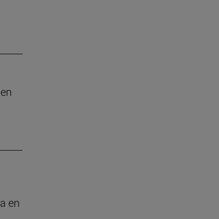
 en
ia en