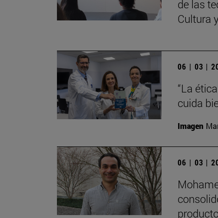
de las te
Cultura 
06 | 03 | 
“La étic
cuida bi
Imagen
Man
06 | 03 | 
Mohamed 
consolid
productos