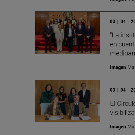
03 | 04 | 
"La insti
en cuenta
medioamb
Imagen
Man
03 | 04 | 
El Círcu
visibiliz
Imagen
Man