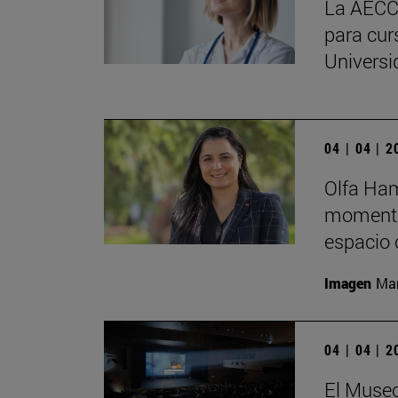
La AECC 
para cur
Universi
04 | 04 | 
Olfa Ham
momento
espacio 
Imagen
Man
04 | 04 | 
El Museo