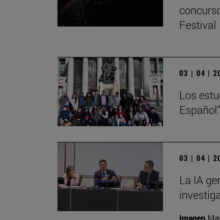
concurso
Festival
03 | 04 | 
Los estu
Español”
03 | 04 | 
La IA ge
investig
Imagen
Man