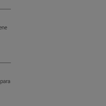
iene
 para