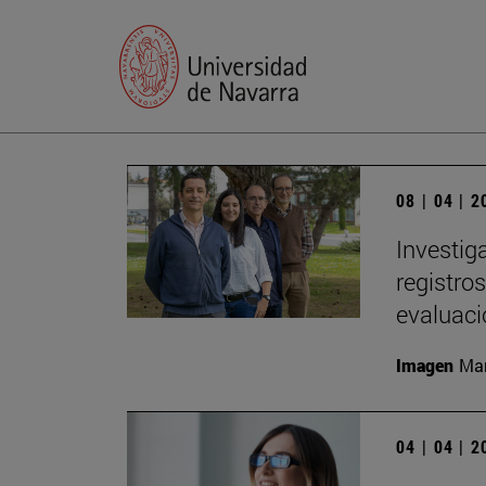
08 | 04 | 
Investig
registro
evaluac
Imagen
Man
04 | 04 | 