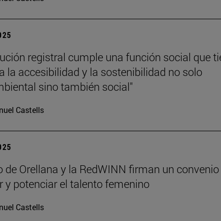
2025
tución registral cumple una función social que t
 la accesibilidad y la sostenibilidad no solo
iental sino también social"
uel Castells
2025
lo de Orellana y la RedWINN firman un convenio
ar y potenciar el talento femenino
uel Castells