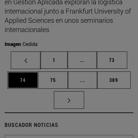
en Gestión Aplicada exploran la logística
internacional junto a Frankfurt University of
Applied Sciences en unos seminarios
internacionales
Imagen
Cedida
Página
Páginas intermedias Us
Página
1
...
73
Página
Página
Páginas intermedias U
Página
74
75
...
389
BUSCADOR NOTICIAS