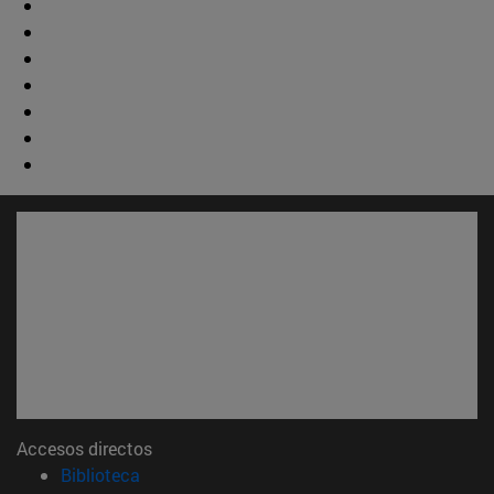
Accesos directos
(abre en nueva ventana)
Biblioteca