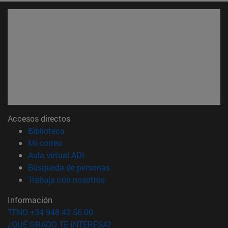
Accesos directos
(abre en nueva ventana)
Biblioteca
(abre en nueva ventana)
Mi correo
(abre en nueva ventana)
Aula virtual ADI
(abre en nueva ventana)
Búsqueda de personas
(abre en nueva ventana)
Trabaja con nosotros
Información
TFNO +34 948 42 56 00
¿QUÉ GRADO TE INTERESA?