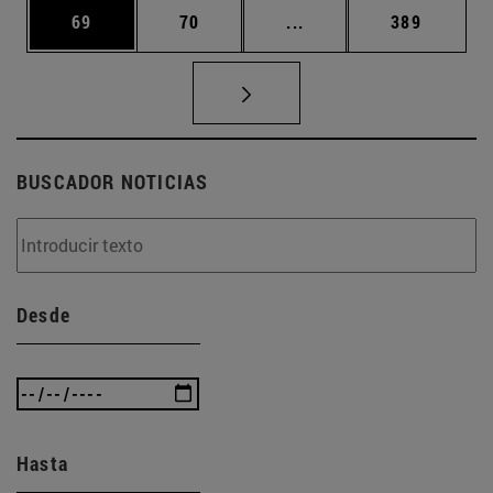
Página
Página
Páginas intermedias U
Página
69
70
...
389
BUSCADOR NOTICIAS
Desde
Hasta