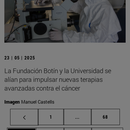
23 | 05 | 2025
La Fundación Botín y la Universidad se
alían para impulsar nuevas terapias
avanzadas contra el cáncer
Imagen
Manuel Castells
Página
Páginas intermedias Us
Página
1
...
68