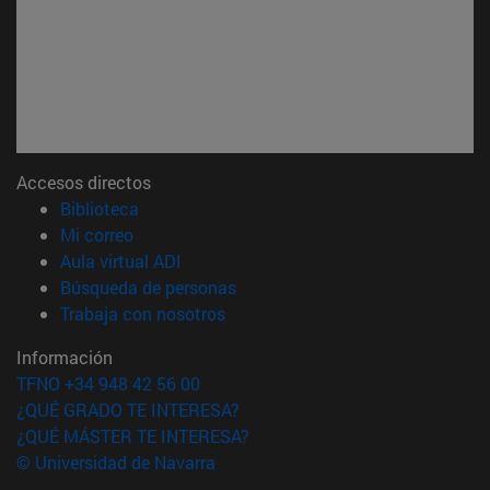
Accesos directos
(abre en nueva ventana)
Biblioteca
(abre en nueva ventana)
Mi correo
(abre en nueva ventana)
Aula virtual ADI
(abre en nueva ventana)
Búsqueda de personas
(abre en nueva ventana)
Trabaja con nosotros
Información
TFNO +34 948 42 56 00
¿QUÉ GRADO TE INTERESA?
¿QUÉ MÁSTER TE INTERESA?
© Universidad de Navarra