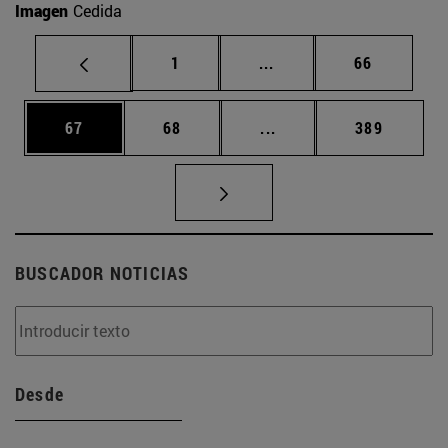
Imagen
Cedida
Página
Páginas intermedias Us
Página
1
...
66
Página
Página
Páginas intermedias U
Página
67
68
...
389
BUSCADOR NOTICIAS
Desde