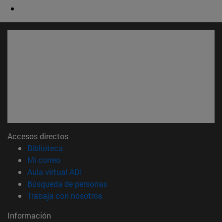
Accesos directos
(abre en nueva ventana)
Biblioteca
(abre en nueva ventana)
Mi correo
(abre en nueva ventana)
Aula virtual ADI
(abre en nueva ventana)
Búsqueda de personas
(abre en nueva ventana)
Trabaja con nosotros
Información