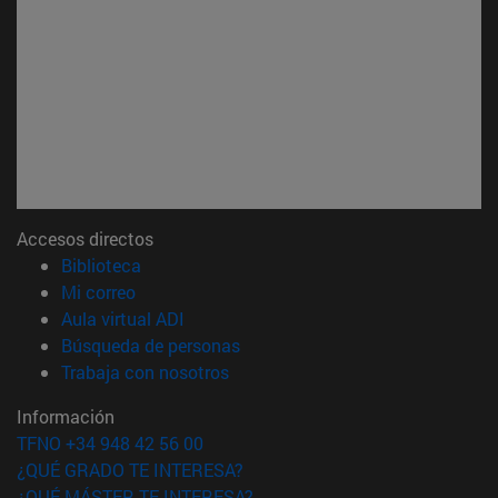
Accesos directos
(abre en nueva ventana)
Biblioteca
(abre en nueva ventana)
Mi correo
(abre en nueva ventana)
Aula virtual ADI
(abre en nueva ventana)
Búsqueda de personas
(abre en nueva ventana)
Trabaja con nosotros
Información
TFNO +34 948 42 56 00
¿QUÉ GRADO TE INTERESA?
¿QUÉ MÁSTER TE INTERESA?