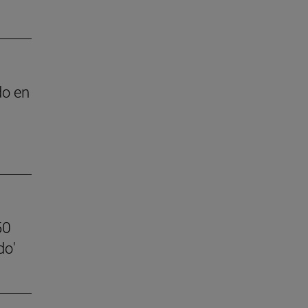
do en
50
do'