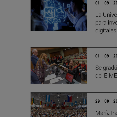
01 | 09 | 
La Unive
para inve
digitale
01 | 09 | 
Se gradú
del E-ME
29 | 08 | 
María Ir