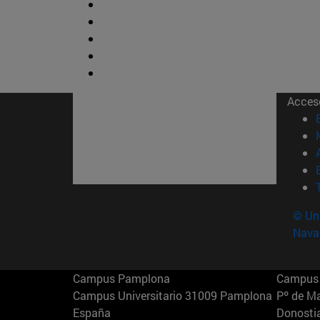
Acces
© Uni
Nava
Campus Pamplona
Campus 
Campus Universitario 31009 Pamplona
Pº de M
España
Donosti