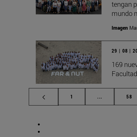
tengan p
mundo m
Imagen
Man
29 | 08 | 
169 nuev
Facultad
Página
Páginas interm
Pág
1
...
58