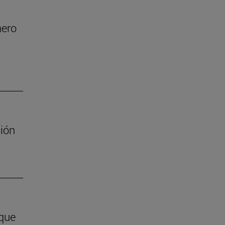
nero
ión
 que