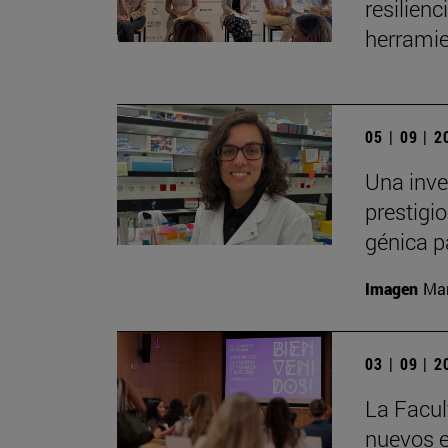
resilien
herramie
05 | 09 | 
Una inve
prestigio
génica p
Imagen
Man
03 | 09 | 
La Facul
nuevos e