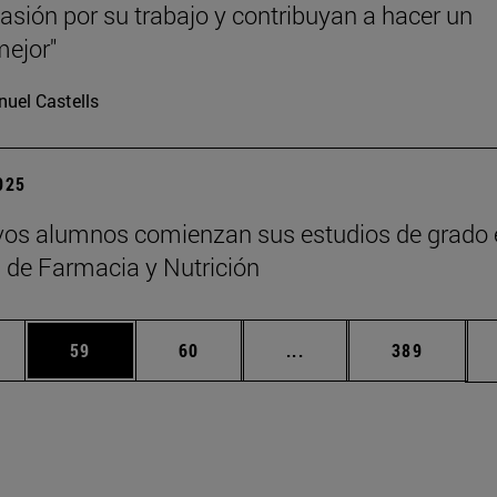
asión por su trabajo y contribuyan a hacer un
ejor"
uel Castells
2025
os alumnos comienzan sus estudios de grado 
 de Farmacia y Nutrición
edias Use TAB para desplazarse.
ina
Página
Página
Páginas intermedias Us
Página
59
60
...
389