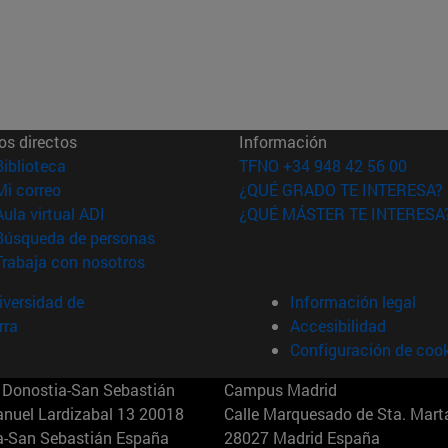
os directos
Información
(abre en nueva ventana)
Biblioteca
TFNO +34 948 42 56 00
(abre en nueva ventana)
Mi correo
¿QUÉ GRADO TE INTERESA?
(abre en nueva ventana)
Aula virtual ADI
¿QUÉ MÁSTER TE INTERESA
(abre en nueva ventana)
Búsqueda de personas
(abre en nueva ventana)
Trabaja con nosotros
versidad de
Información legal
rra
Accesibilidad
Configuración de coo
Donostia-San Sebastián
Campus Madrid
anuel Lardizabal 13 20018
Calle Marquesado de Sta. Marta
a-San Sebastián España
28027 Madrid España