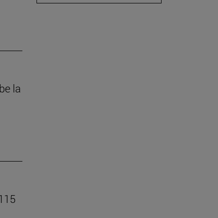
be la
 115