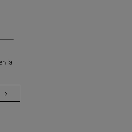
en la
e TAB para desplazarse.