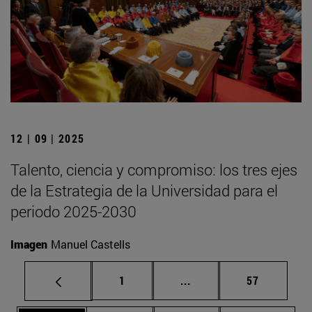
12 | 09 | 2025
Talento, ciencia y compromiso: los tres ejes
de la Estrategia de la Universidad para el
periodo 2025-2030
Imagen
Manuel Castells
Página
Páginas intermedias Us
Página
1
...
57