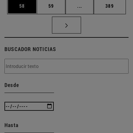
Página
Página
Páginas intermedias U
Página
58
59
...
389
BUSCADOR NOTICIAS
Desde
Hasta