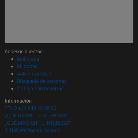
Accesos directos
(abre en nueva ventana)
Biblioteca
(abre en nueva ventana)
Mi correo
(abre en nueva ventana)
Aula virtual ADI
(abre en nueva ventana)
Búsqueda de personas
(abre en nueva ventana)
Trabaja con nosotros
Información
TFNO +34 948 42 56 00
¿QUÉ GRADO TE INTERESA?
¿QUÉ MÁSTER TE INTERESA?
© Universidad de Navarra