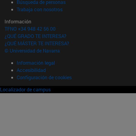
(abre en nueva ventana)
Búsqueda de personas
(abre en nueva ventana)
Trabaja con nosotros
Información
TFNO +34 948 42 56 00
¿QUÉ GRADO TE INTERESA?
¿QUÉ MÁSTER TE INTERESA?
© Universidad de Navarra
Información legal
Accesibilidad
Configuración de cookies
Localizador de campus