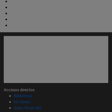
Accesos directos
(abre en nueva ventana)
Biblioteca
(abre en nueva ventana)
Mi correo
(abre en nueva ventana)
Aula virtual ADI