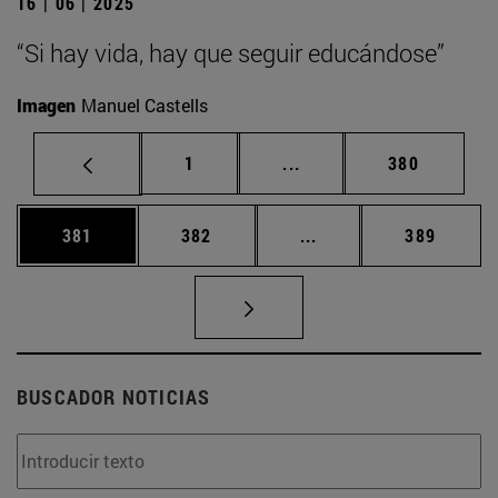
16 | 06 | 2025
“Si hay vida, hay que seguir educándose”
Imagen
Manuel Castells
Página
Páginas intermedias Us
Página
1
...
380
Página
Página
Páginas intermedias 
Página
381
382
...
389
BUSCADOR NOTICIAS