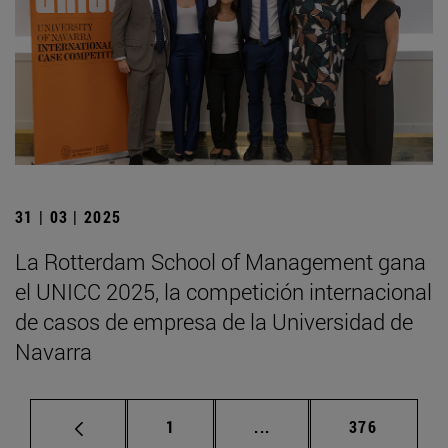
31 | 03 | 2025
La Rotterdam School of Management gana
el UNICC 2025, la competición internacional
de casos de empresa de la Universidad de
Navarra
Página
Páginas intermedias Us
Página
1
...
376