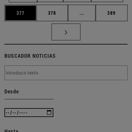
Página
Página
Páginas intermedias 
Página
377
378
...
389
BUSCADOR NOTICIAS
Desde
Hasta