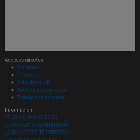
Accesos directos
(abre en nueva ventana)
Biblioteca
(abre en nueva ventana)
Mi correo
(abre en nueva ventana)
Aula virtual ADI
(abre en nueva ventana)
Búsqueda de personas
(abre en nueva ventana)
Trabaja con nosotros
Información
TFNO +34 948 42 56 00
¿QUÉ GRADO TE INTERESA?
¿QUÉ MÁSTER TE INTERESA?
© Universidad de Navarra