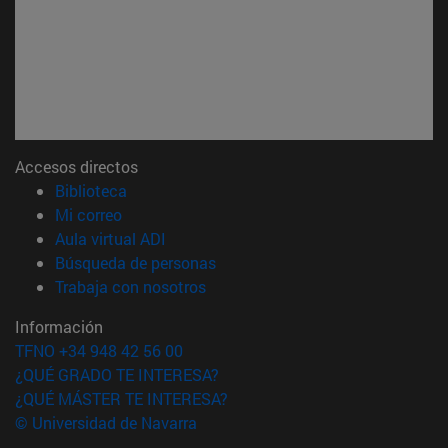
Accesos directos
(abre en nueva ventana)
Biblioteca
(abre en nueva ventana)
Mi correo
(abre en nueva ventana)
Aula virtual ADI
(abre en nueva ventana)
Búsqueda de personas
(abre en nueva ventana)
Trabaja con nosotros
Información
TFNO +34 948 42 56 00
¿QUÉ GRADO TE INTERESA?
¿QUÉ MÁSTER TE INTERESA?
© Universidad de Navarra