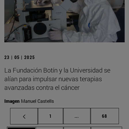
23 | 05 | 2025
La Fundación Botín y la Universidad se
alían para impulsar nuevas terapias
avanzadas contra el cáncer
Imagen
Manuel Castells
Página
Páginas intermedias Us
Página
1
...
68