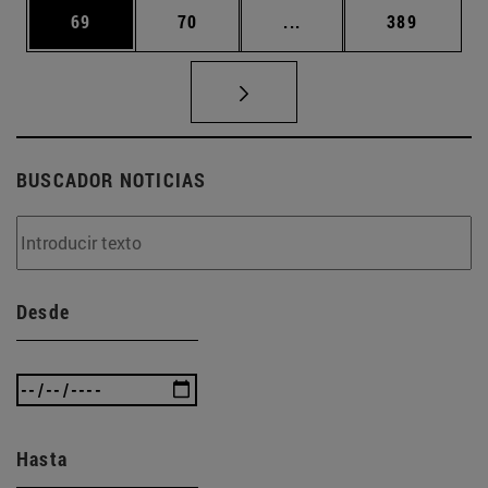
Página
Página
Páginas intermedias U
Página
69
70
...
389
BUSCADOR NOTICIAS
Desde
Hasta