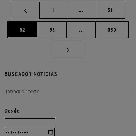
Página
Páginas intermedias Us
Página
1
...
51
Página
Página
Páginas intermedias U
Página
52
53
...
389
BUSCADOR NOTICIAS
Desde