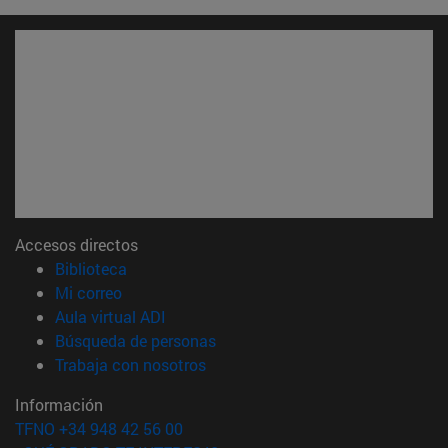
Accesos directos
(abre en nueva ventana)
Biblioteca
(abre en nueva ventana)
Mi correo
(abre en nueva ventana)
Aula virtual ADI
(abre en nueva ventana)
Búsqueda de personas
(abre en nueva ventana)
Trabaja con nosotros
Información
TFNO +34 948 42 56 00