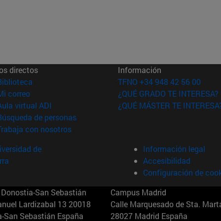
os directos
Información
(abre en nueva ventana)
Biblioteca
TFNO +34 948 42 56 00
(abre en nueva ventana)
Mi correo
¿QUÉ GRADO TE INTERESA?
(abre en nueva ventana)
Aula virtual ADI
¿QUÉ MÁSTER TE INTERESA
(abre en nueva ventana)
Búsqueda de personas
(abre en nueva ventana)
Trabaja con nosotros
versidad de
Información legal
rra
Accesibilidad
Configuración de coo
Donostia-San Sebastián
Campus Madrid
anuel Lardizabal 13 20018
Calle Marquesado de Sta. Marta
a-San Sebastián España
28027 Madrid España