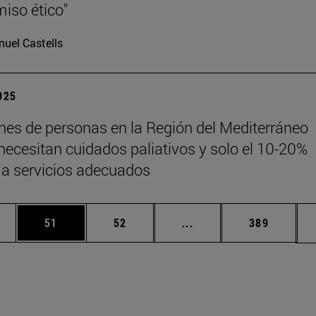
iso ético"
uel Castells
2025
ones de personas en la Región del Mediterráneo
 necesitan cuidados paliativos y solo el 10-20%
a servicios adecuados
edias Use TAB para desplazarse.
ina
Página
Página
Páginas intermedias Us
Página
51
52
...
389