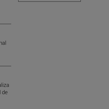
nal
aliza
l de