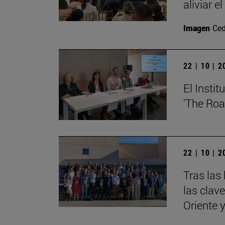
aliviar e
Imagen
Ced
22 | 10 | 
El Insti
'The Roa
22 | 10 | 
Tras las
las clav
Oriente 