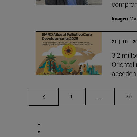
comprom
Imagen
Man
21 | 10 | 
3,2 mill
Oriental
acceden 
Página
Páginas interm
Pág
1
...
50