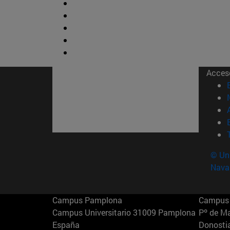
Acces
© Uni
Nava
Campus Pamplona
Campus 
Campus Universitario 31009 Pamplona
Pº de M
España
Donosti