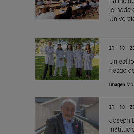
La incide
jornada 
Univers
21 | 10 | 
Un estil
riesgo d
Imagen
Man
21 | 10 | 
Joseph E.
instituc