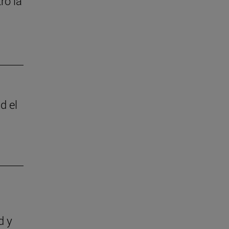
ró la
d el
d y