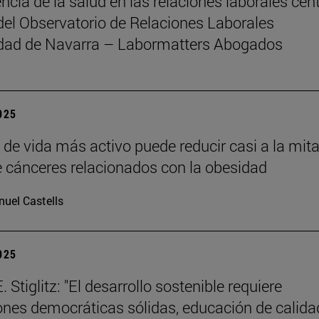
ncia de la salud en las relaciones laborales cent
del Observatorio de Relaciones Laborales
idad de Navarra – Labormatters Abogados
2025
o de vida más activo puede reducir casi a la mita
e cánceres relacionados con la obesidad
uel Castells
2025
 Stiglitz: "El desarrollo sostenible requiere
iones democráticas sólidas, educación de calida