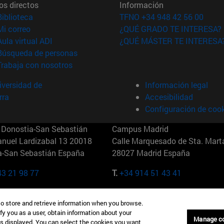
os directos
Información
(abre en nueva ventana)
Biblioteca
TFNO +34 948 42 56 00
(abre en nueva ventana)
Mi correo
¿QUÉ GRADO TE INTERESA?
(abre en nueva ventana)
Aula virtual ADI
¿QUÉ MÁSTER TE INTERESA
(abre en nueva ventana)
Búsqueda de personas
(abre en nueva ventana)
Trabaja con nosotros
versidad de
Información legal
rra
Accesibilidad
Configuración de coo
Donostia-San Sebastián
Campus Madrid
anuel Lardizabal 13 20018
Calle Marquesado de Sta. Marta
a-San Sebastián España
28027 Madrid España
43 21 98 77
T.
+34 914 51 43 41
Nueva York (IESE)
Campus Munich (IESE)
to store and retrieve information when you browse.
7th St 10019-2201 Nueva York
Maria-Theresia-Straße 15 8167
fy you as a user, obtain information about your
Múnich Alemania
Manage c
is displayed. You can select the cookies you want