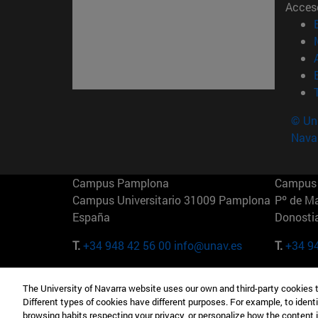
Acces
© Uni
Nava
Campus Pamplona
Campus 
Campus Universitario 31009 Pamplona
Pº de M
España
Donosti
T.
+34 948 42 56 00
info@unav.es
T.
+34 9
Campus Madrid (IESE)
Campus 
The University of Navarra website uses our own and third-party cookies 
Camino del Cerro Águila 3 28023
165 W 5
Different types of cookies have different purposes. For example, to identi
Madrid España
EE.UU
browsing habits respecting your privacy, or personalize how the content 