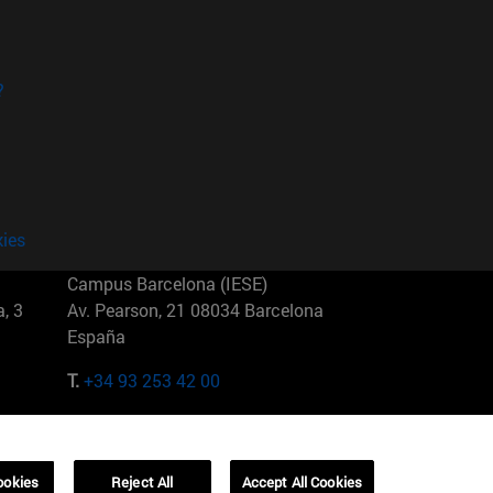
?
kies
Campus Barcelona (IESE)
, 3
Av. Pearson, 21 08034 Barcelona
España
T.
+34 93 253 42 00
Campus Sao Paulo (IESE)
5
Rua Martiniano de Carvalho, 573
01321001 Bela Vista Brasil
ookies
Reject All
Accept All Cookies