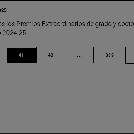
2025
s los Premios Extraordinarios de grado y doct
o 2024-25
edias Use TAB para desplazarse.
ina
Página
Página
Páginas intermedias Us
Página
41
42
...
389