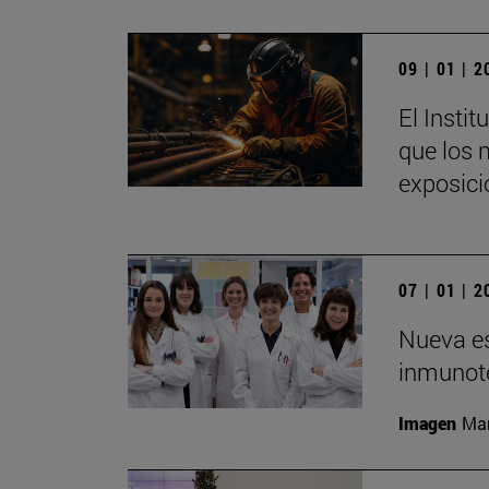
09 | 01 | 
El Insti
que los 
exposici
07 | 01 | 
Nueva es
inmunote
Imagen
Man