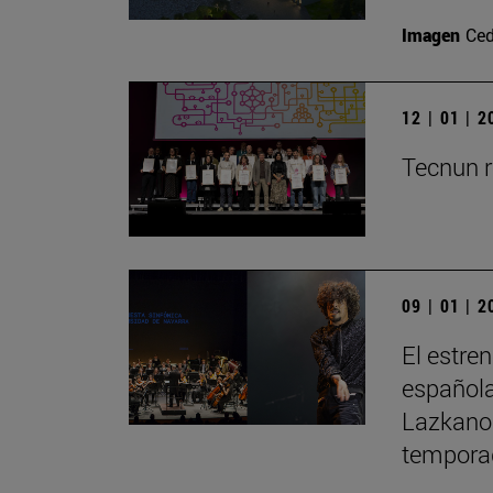
Imagen
Ced
12 | 01 | 
Tecnun r
09 | 01 | 
El estre
española
Lazkano 
tempora