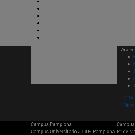
Acces
© Uni
Nava
Campus Pamplona
Campus 
Campus Universitario 31009 Pamplona
Pº de M