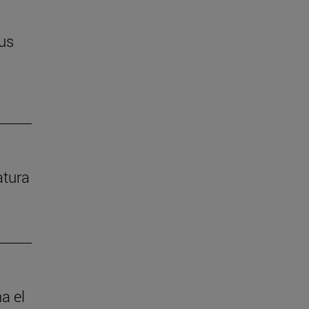
us
atura
a el