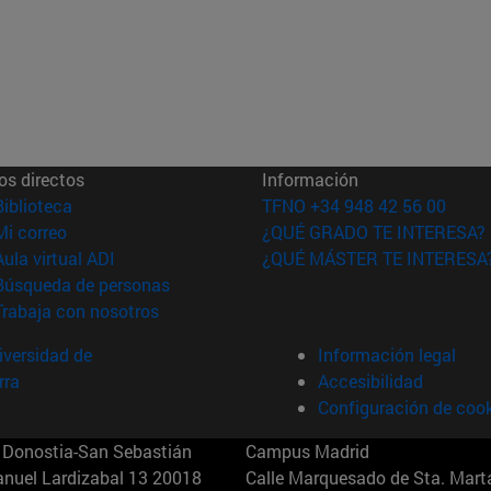
os directos
Información
(abre en nueva ventana)
Biblioteca
TFNO +34 948 42 56 00
(abre en nueva ventana)
Mi correo
¿QUÉ GRADO TE INTERESA?
(abre en nueva ventana)
Aula virtual ADI
¿QUÉ MÁSTER TE INTERESA
(abre en nueva ventana)
Búsqueda de personas
(abre en nueva ventana)
Trabaja con nosotros
versidad de
Información legal
rra
Accesibilidad
Configuración de coo
Donostia-San Sebastián
Campus Madrid
anuel Lardizabal 13 20018
Calle Marquesado de Sta. Marta