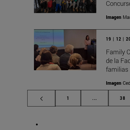
Concurso
Imagen
Man
19 | 12 | 
Family C
de la Fa
familias
Imagen
Ced
Página
Páginas interm
Pág
1
...
38