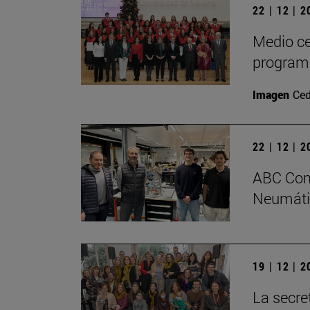
22 | 12 | 
Medio ce
program
Imagen
Ced
22 | 12 | 
ABC Comp
Neumátic
19 | 12 | 
La secre