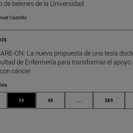
 de belenes de la Universidad
uel Castells
2025
ARE-ON: La nueva propuesta de una tesis doct
cultad de Enfermería para transformar el apoyo
 con cáncer
ida
edias Use TAB para desplazarse.
ina
Página
Página
Páginas intermedias Us
Página
39
40
...
389