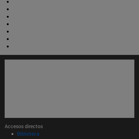
Accesos directos
(abre en nueva ventana)
Biblioteca