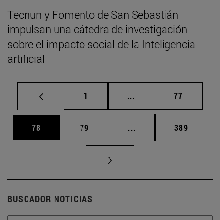
Tecnun y Fomento de San Sebastián
impulsan una cátedra de investigación
sobre el impacto social de la Inteligencia
artificial
Página
Páginas intermedias Us
Página
1
...
77
Página
Página
Páginas intermedias U
Página
78
79
...
389
BUSCADOR NOTICIAS