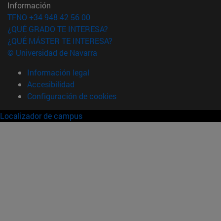
Información
TFNO +34 948 42 56 00
¿QUÉ GRADO TE INTERESA?
¿QUÉ MÁSTER TE INTERESA?
© Universidad de Navarra
Información legal
Accesibilidad
Configuración de cookies
Localizador de campus