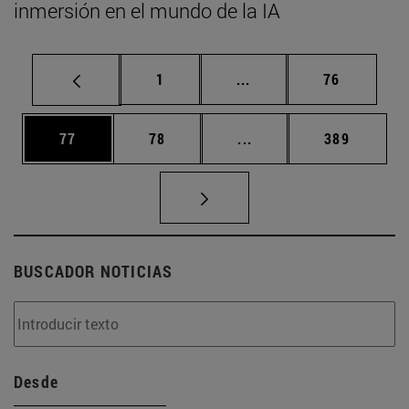
inmersión en el mundo de la IA
Página
Páginas intermedias Us
Página
1
...
76
Página
Página
Páginas intermedias U
Página
77
78
...
389
BUSCADOR NOTICIAS
Desde