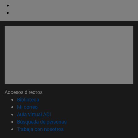
Accesos directos
(abre en nueva ventana)
Biblioteca
(abre en nueva ventana)
Mi correo
(abre en nueva ventana)
Aula virtual ADI
(abre en nueva ventana)
Búsqueda de personas
(abre en nueva ventana)
Trabaja con nosotros