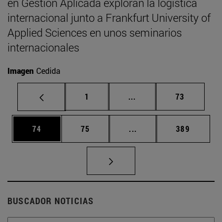
en Gestión Aplicada exploran la logística
internacional junto a Frankfurt University of
Applied Sciences en unos seminarios
internacionales
Imagen
Cedida
Página
Páginas intermedias Us
Página
1
...
73
Página
Página
Páginas intermedias U
Página
74
75
...
389
BUSCADOR NOTICIAS