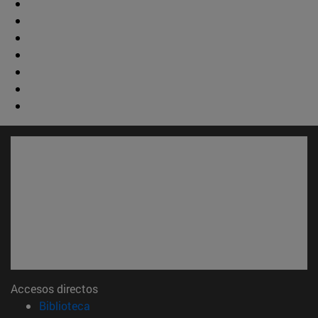
Accesos directos
(abre en nueva ventana)
Biblioteca